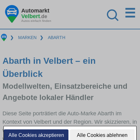
☰
Automarkt
Velbert
.de
Autos einfach finden
❯
MARKEN
❯
ABARTH
Abarth in Velbert – ein
Überblick
Modellwelten, Einsatzbereiche und
Angebote lokaler Händler
Diese Seite porträtiert die Auto-Marke Abarth im
Kontext von Velbert und der Region. Wir skizzieren, in
welchen Fahrzeugklassen Abarth stark vertreten ist,
Alle Cookies akzeptieren
Alle Cookies ablehnen
welche Modellreihen häufig im Stadt- und