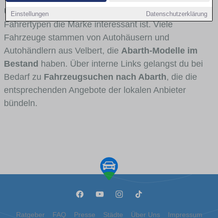
Umlandverkehr zu sehen sind und für welche
Einstellungen
Datenschutzerklärung
Fahrertypen die Marke interessant ist. Viele
Fahrzeuge stammen von Autohäusern und
Autohändlern aus Velbert, die
Abarth-Modelle im
Bestand
haben. Über interne Links gelangst du bei
Bedarf zu
Fahrzeugsuchen nach Abarth
, die die
entsprechenden Angebote der lokalen Anbieter
bündeln.
Ratgeber
FAQ
Presse
Städte
Über Uns
Impressum