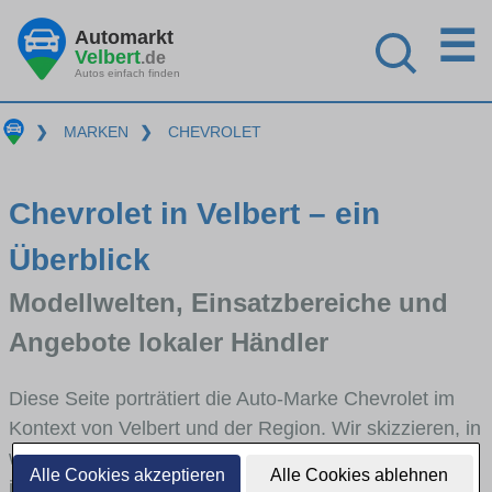
☰
Automarkt
Velbert
.de
Autos einfach finden
❯
MARKEN
❯
CHEVROLET
Chevrolet in Velbert – ein
Überblick
Modellwelten, Einsatzbereiche und
Angebote lokaler Händler
Diese Seite porträtiert die Auto-Marke Chevrolet im
Kontext von Velbert und der Region. Wir skizzieren, in
welchen Fahrzeugklassen Chevrolet stark vertreten
Alle Cookies akzeptieren
Alle Cookies ablehnen
ist, welche Modellreihen häufig im Stadt- und