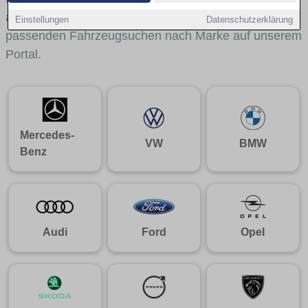
aus gelangst du mit internen Links bequem zu den
Einstellungen
Datenschutzerklärung
passenden Fahrzeugsuchen nach Marke auf unserem
Portal.
Mercedes-
VW
BMW
Benz
Audi
Ford
Opel