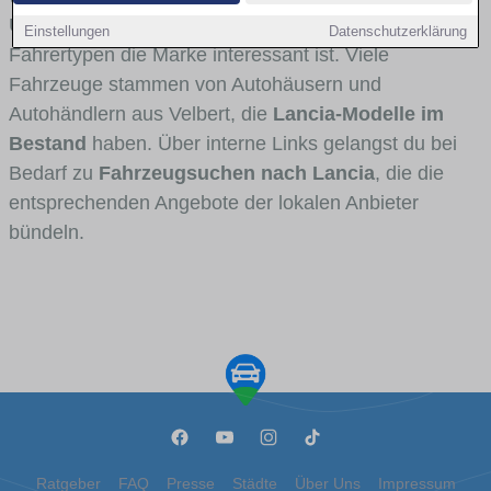
Umlandverkehr zu sehen sind und für welche
Einstellungen
Datenschutzerklärung
Fahrertypen die Marke interessant ist. Viele
Fahrzeuge stammen von Autohäusern und
Autohändlern aus Velbert, die
Lancia-Modelle im
Bestand
haben. Über interne Links gelangst du bei
Bedarf zu
Fahrzeugsuchen nach Lancia
, die die
entsprechenden Angebote der lokalen Anbieter
bündeln.
Ratgeber
FAQ
Presse
Städte
Über Uns
Impressum