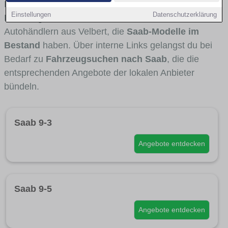
Fahrertypen die Marke interessant ist. Viele
Einstellungen
Datenschutzerklärung
Fahrzeuge stammen von Autohäusern und
Autohändlern aus Velbert, die
Saab-Modelle im
Bestand
haben. Über interne Links gelangst du bei
Bedarf zu
Fahrzeugsuchen nach Saab
, die die
entsprechenden Angebote der lokalen Anbieter
bündeln.
Saab 9-3
Angebote entdecken
Saab 9-5
Angebote entdecken