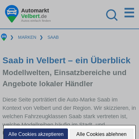
☰
Automarkt
Velbert
.de
Autos einfach finden
❯
MARKEN
❯
SAAB
Saab in Velbert – ein Überblick
Modellwelten, Einsatzbereiche und
Angebote lokaler Händler
Diese Seite porträtiert die Auto-Marke Saab im
Kontext von Velbert und der Region. Wir skizzieren, in
welchen Fahrzeugklassen Saab stark vertreten ist,
welche Modellreihen häufig im Stadt- und
Umlandverkehr zu sehen sind und für welche
Alle Cookies akzeptieren
Alle Cookies ablehnen