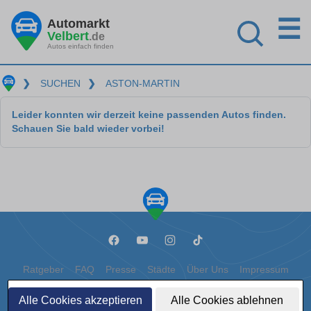
☰
Automarkt
Velbert
.de
Autos einfach finden
❯
SUCHEN
❯
ASTON-MARTIN
Leider konnten wir derzeit keine passenden Autos finden.
Schauen Sie bald wieder vorbei!
Ratgeber
FAQ
Presse
Städte
Über Uns
Impressum
Datenschutz
Cookies
Alle Cookies akzeptieren
Alle Cookies ablehnen