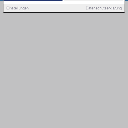
Copyright © 2000 - 2026 | 1A Infosysteme GmbH | Content by: 1a-sites-autos
Einstellungen
Datenschutzerklärung
08.08.2026