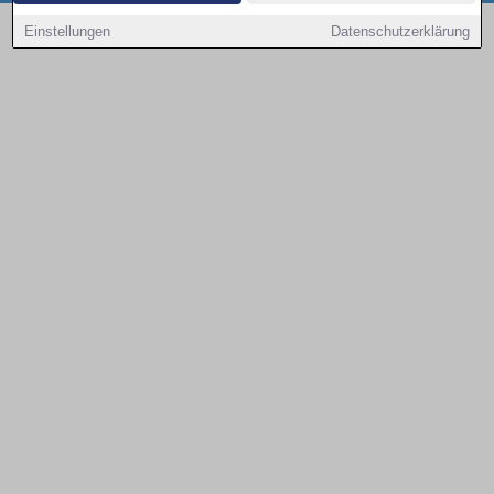
Copyright © 2000 - 2026 | 1A Infosysteme GmbH | Content by: 1a-sites-autos
Einstellungen
Datenschutzerklärung
08.08.2026