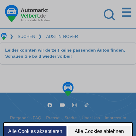
☰
Automarkt
Velbert
.de
Autos einfach finden
❯
SUCHEN
❯
AUSTIN-ROVER
Leider konnten wir derzeit keine passenden Autos finden.
Schauen Sie bald wieder vorbei!
Ratgeber
FAQ
Presse
Städte
Über Uns
Impressum
Datenschutz
Cookies
Alle Cookies akzeptieren
Alle Cookies ablehnen