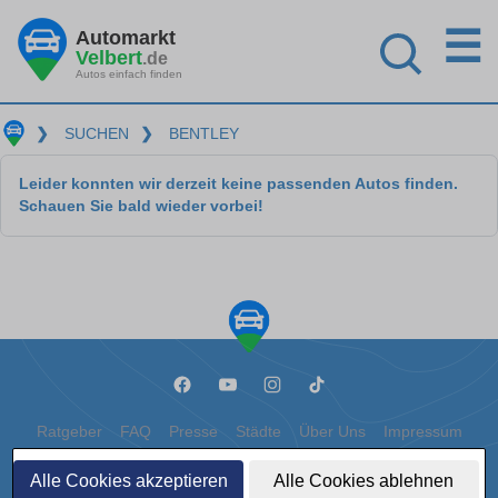
☰
Automarkt
Velbert
.de
Autos einfach finden
❯
SUCHEN
❯
BENTLEY
Leider konnten wir derzeit keine passenden Autos finden.
Schauen Sie bald wieder vorbei!
Ratgeber
FAQ
Presse
Städte
Über Uns
Impressum
Datenschutz
Cookies
Alle Cookies akzeptieren
Alle Cookies ablehnen