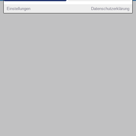
Copyright © 2000 - 2026 | 1A Infosysteme GmbH | Content by: 1a-sites-autos
Einstellungen
Datenschutzerklärung
09.08.2026