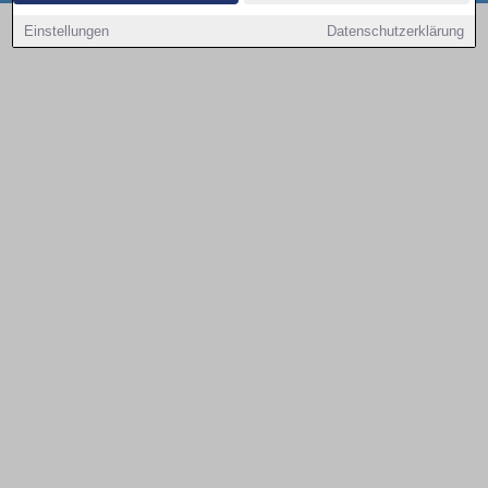
Copyright © 2000 - 2026 | 1A Infosysteme GmbH | Content by: 1a-sites-autos
Einstellungen
Datenschutzerklärung
08.08.2026