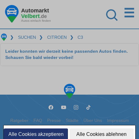
☰
Automarkt
Velbert
.de
Autos einfach finden
❯
SUCHEN
❯
CITROEN
❯
C3
Leider konnten wir derzeit keine passenden Autos finden.
Schauen Sie bald wieder vorbei!
Ratgeber
FAQ
Presse
Städte
Über Uns
Impressum
Datenschutz
Cookies
Alle Cookies akzeptieren
Alle Cookies ablehnen