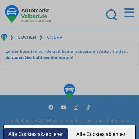
☰
Automarkt
Velbert
.de
Autos einfach finden
❯
SUCHEN
❯
COBRA
Leider konnten wir derzeit keine passenden Autos finden.
Schauen Sie bald wieder vorbei!
Ratgeber
FAQ
Presse
Städte
Über Uns
Impressum
Datenschutz
Cookies
Alle Cookies akzeptieren
Alle Cookies ablehnen