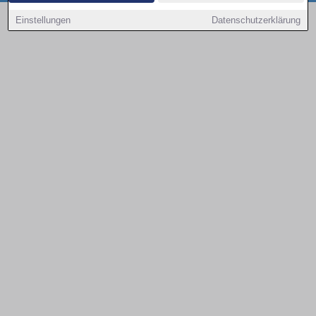
Copyright © 2000 - 2026 | 1A Infosysteme GmbH | Content by: 1a-sites-autos
Einstellungen
Datenschutzerklärung
08.08.2026