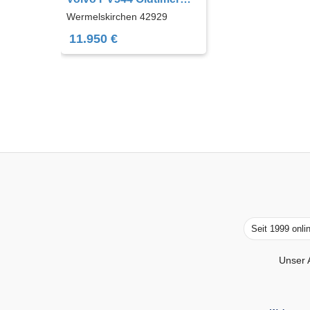
Liebhaberfahrzeug !!!
Wermelskirchen 42929
11.950 €
Seit 1999 onli
Unser 