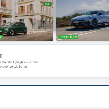
NEU
 €
⚡ SPORT · 650 PS
TE
 Modell-Highlights – sichtbar
twagenportal. Echtes