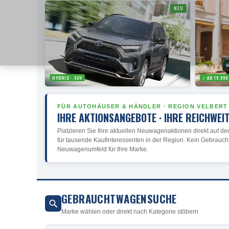
NEU
HYBRID · SUV
⚡ AB 19.990
FÜR AUTOHÄUSER & HÄNDLER · REGION VELBERT
IHRE AKTIONSANGEBOTE · IHRE REICHWEI
Platzieren Sie Ihre aktuellen Neuwagenaktionen direkt auf den
für tausende Kaufinteressenten in der Region. Kein Gebrauch
Neuwagenumfeld für Ihre Marke.
GEBRAUCHTWAGENSUCHE
Marke wählen oder direkt nach Kategorie stöbern