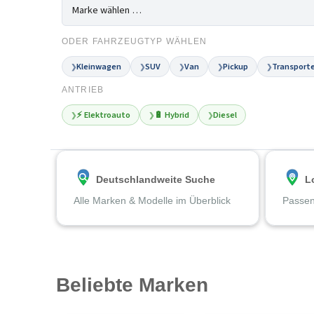
ODER FAHRZEUGTYP WÄHLEN
Kleinwagen
SUV
Van
Pickup
Transporte
❯
❯
❯
❯
❯
ANTRIEB
⚡ Elektroauto
🔋 Hybrid
Diesel
❯
❯
❯
Deutschlandweite Suche
L
Alle Marken & Modelle im Überblick
Passen
Beliebte Marken