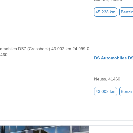
45.238 km
Benzi
DS Automobiles DS
Neuss, 41460
43.002 km
Benzi