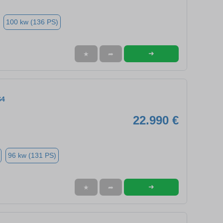
100 kw (136 PS)
➜
★
➦
S4
22.990 €
96 kw (131 PS)
➜
★
➦