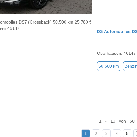
DS Automobiles DS
Oberhausen, 46147
50.500 km
Benzi
1 - 10 von 50
1
2
3
4
5