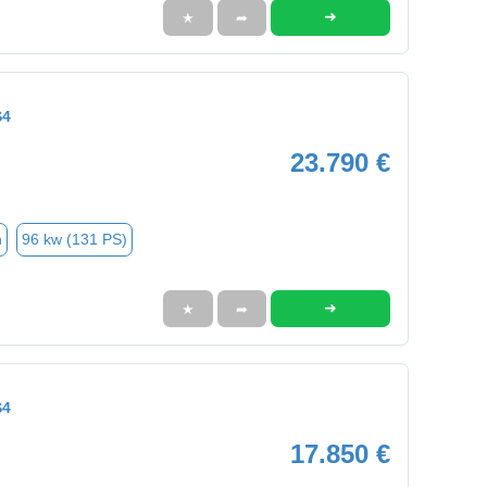
➜
★
➦
S4
23.790 €
n
96 kw (131 PS)
➜
★
➦
S4
17.850 €