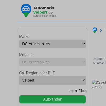
Automarkt
Velbert
.de
Autos einfach finden
❯
Marke
Modelle
Mit der D
Automobil
Ort, Region oder PLZ
mehr Filter
Auto finden