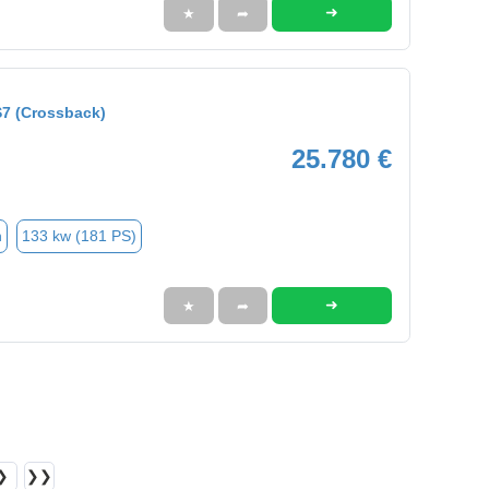
➜
★
➦
7 (Crossback)
25.780 €
n
133 kw (181 PS)
➜
★
➦
❯
❯❯