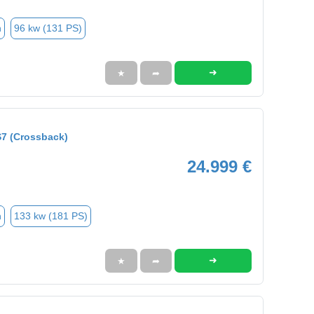
n
96 kw (131 PS)
➜
★
➦
7 (Crossback)
24.999 €
n
133 kw (181 PS)
➜
★
➦