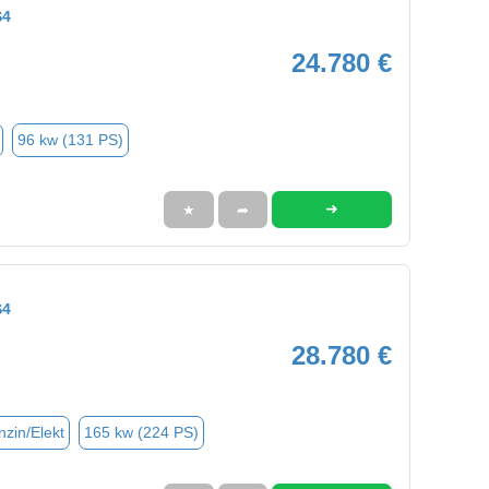
S4
24.780 €
96 kw (131 PS)
➜
★
➦
S4
28.780 €
nzin/Elekt
165 kw (224 PS)