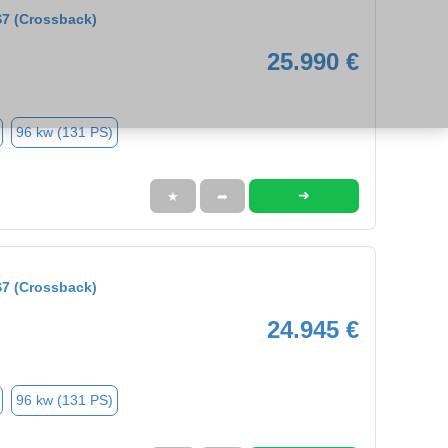
7 (Crossback)
25.990 €
96 kw (131 PS)
➜
★
➦
7 (Crossback)
24.945 €
96 kw (131 PS)