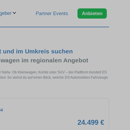
geber
Partner Events
Anbieten
t und im Umkreis suchen
wagen im regionalen Angebot
ner Nähe. Ob Kleinwagen, Kombi oder SUV – die Plattform bündelt DS
t. So siehst du auf einen Blick, welche DS Automobiles Fahrzeuge
.
S4
24.499 €