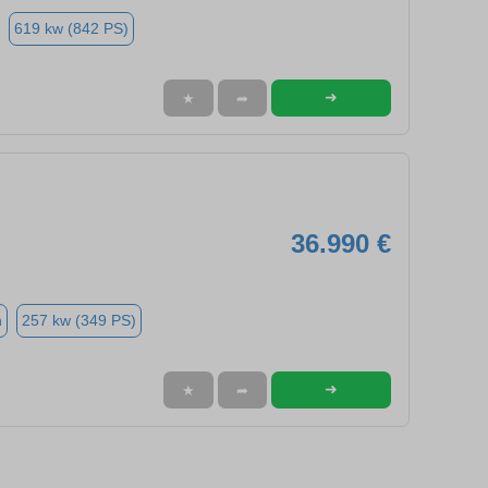
619 kw (842 PS)
➜
★
➦
36.990 €
n
257 kw (349 PS)
➜
★
➦