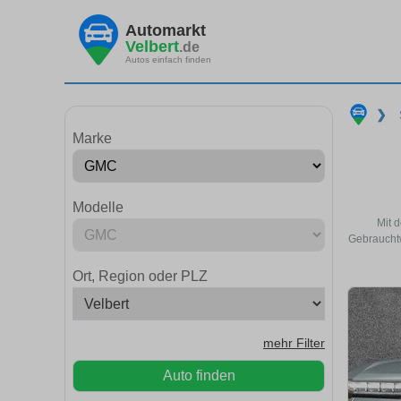
Automarkt
Velbert
.de
Autos einfach finden
❯
Marke
Modelle
Mit 
Gebrauchtw
Ort, Region oder PLZ
mehr Filter
Auto finden