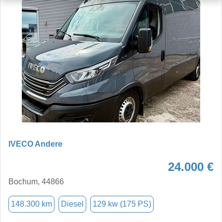
IVECO Andere
24.000 €
Bochum, 44866
148.300 km
Diesel
129 kw (175 PS)