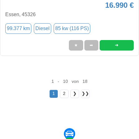
16.990 €
Essen, 45326
99.377 km
Diesel
85 kw (116 PS)
➜
★
➦
1 - 10 von 18
1
2
❯
❯❯