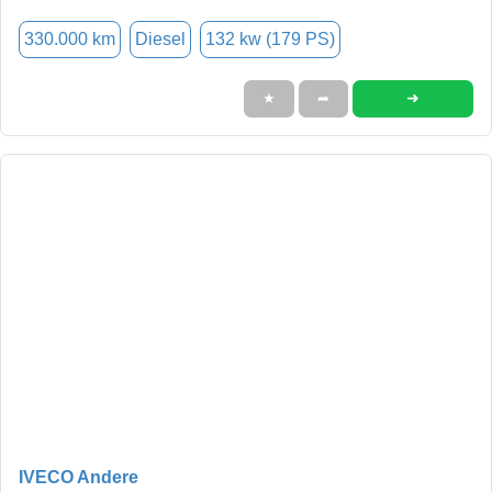
330.000 km
Diesel
132 kw (179 PS)
➜
★
➦
IVECO Andere