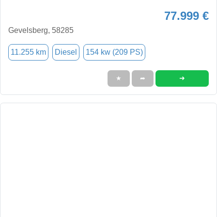
77.999 €
Gevelsberg, 58285
11.255 km
Diesel
154 kw (209 PS)
➜
★
➦