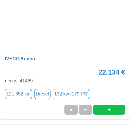
IVECO Andere
22.134 €
neuss, 41469
121.652 km
Diesel
132 kw (179 PS)
➜
★
➦