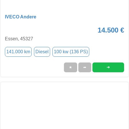
IVECO Andere
14.500 €
Essen, 45327
141.000 km
Diesel
100 kw (136 PS)
➜
★
➦