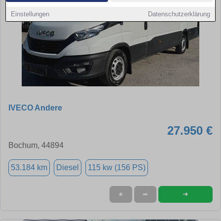
Einstellungen
Datenschutzerklärung
IVECO Andere
27.950 €
Bochum, 44894
53.184 km
Diesel
115 kw (156 PS)
➜
★
➦