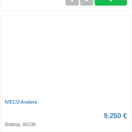
➜
★
➦
IVECO Andere
9.250 €
Bottrop, 46238