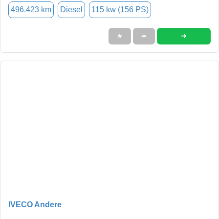
496.423 km
Diesel
115 kw (156 PS)
➜
★
➦
IVECO Andere