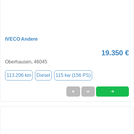
IVECO Andere
19.350 €
Oberhausen, 46045
113.206 km
Diesel
115 kw (156 PS)
➜
★
➦