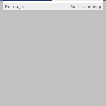
Copyright © 2000 - 2026 | 1A Infosysteme GmbH | Content by: 1a-sites-autos
Einstellungen
Datenschutzerklärung
08.08.2026