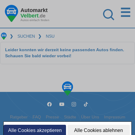
☰
Automarkt
Velbert
.de
Autos einfach finden
❯
SUCHEN
❯
NSU
Leider konnten wir derzeit keine passenden Autos finden.
Schauen Sie bald wieder vorbei!
Ratgeber
FAQ
Presse
Städte
Über Uns
Impressum
Datenschutz
Cookies
Alle Cookies akzeptieren
Alle Cookies ablehnen