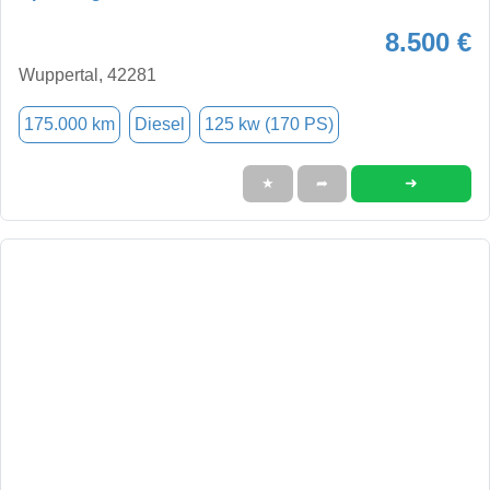
8.500 €
Wuppertal, 42281
175.000 km
Diesel
125 kw (170 PS)
➜
★
➦