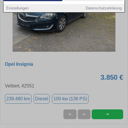
Einstellungen
Datenschutzerklärung
Opel Insignia
3.850 €
Velbert, 42551
239.480 km
Diesel
100 kw (136 PS)
➜
★
➦