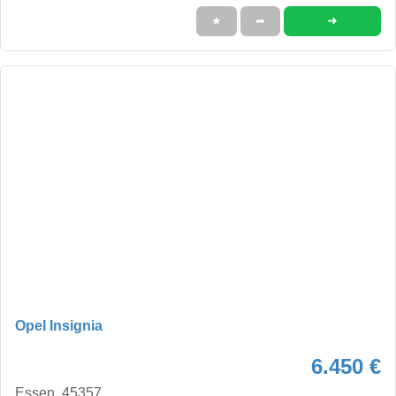
➜
★
➦
Opel Insignia
6.450 €
Essen, 45357