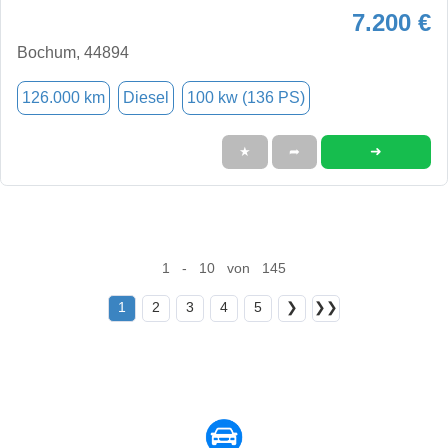
7.200 €
Bochum, 44894
126.000 km
Diesel
100 kw (136 PS)
➜
★
➦
1 - 10 von 145
1
2
3
4
5
❯
❯❯