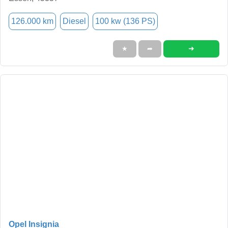
126.000 km
Diesel
100 kw (136 PS)
➜
★
➦
Opel Insignia