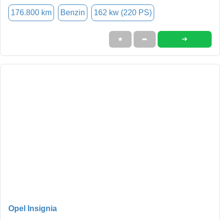
176.800 km
Benzin
162 kw (220 PS)
➜
★
➦
Opel Insignia