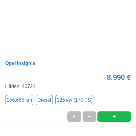
Opel Insignia
8.990 €
Hilden, 40721
156.665 km
Diesel
125 kw (170 PS)
➜
★
➦