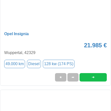
Opel Insignia
21.985 €
Wuppertal, 42329
49.000 km
Diesel
128 kw (174 PS)
➜
★
➦