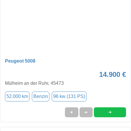
Peugeot 5008
14.900 €
Mülheim an der Ruhr, 45473
52.000 km
Benzin
96 kw (131 PS)
➜
★
➦