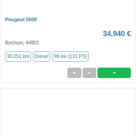
Peugeot 5008
34.940 €
Bochum, 44801
30.251 km
Diesel
96 kw (131 PS)
➜
★
➦