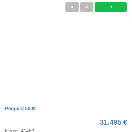
➜
★
➦
Peugeot 5008
31.495 €
Neuss, 41460