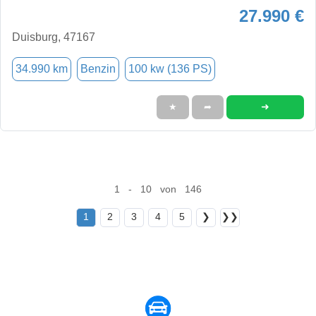
27.990 €
Duisburg, 47167
34.990 km
Benzin
100 kw (136 PS)
➜
★
➦
1 - 10 von 146
1
2
3
4
5
❯
❯❯