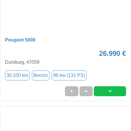
Peugeot 5008
26.990 €
Duisburg, 47059
30.100 km
Benzin
96 kw (131 PS)
➜
★
➦