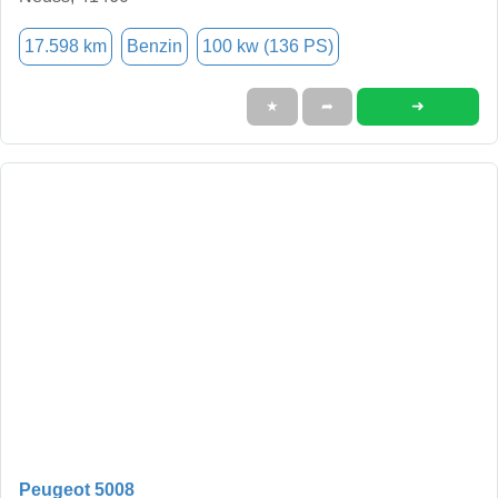
17.598 km
Benzin
100 kw (136 PS)
➜
★
➦
Peugeot 5008