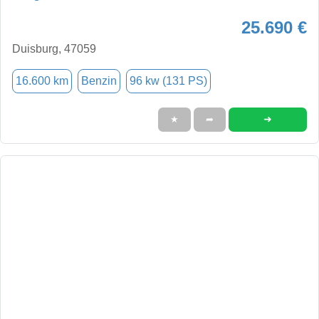
25.690 €
Duisburg, 47059
16.600 km
Benzin
96 kw (131 PS)
➜
★
➦