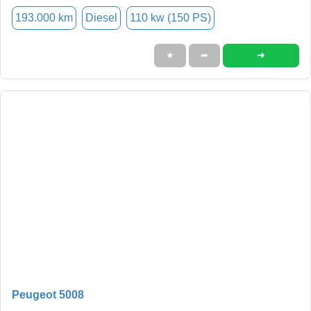
193.000 km
Diesel
110 kw (150 PS)
➜
★
➦
Peugeot 5008