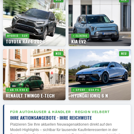
HYBRID · SUV
⚡ ELEKTRO
TOYOTA RAV4 2026
KIA EV2
NEU
NEU
⚡ AB 19.990 €
⚡ SPORT · 650 PS
RENAULT TWINGO E-TECH
HYUNDAI IONIQ 6 N
FÜR AUTOHÄUSER & HÄNDLER · REGION VELBERT
IHRE AKTIONSANGEBOTE · IHRE REICHWEITE
Platzieren Sie Ihre aktuellen Neuwagenaktionen direkt auf den
Modell-Highlights – sichtbar für tausende Kaufinteressenten in der