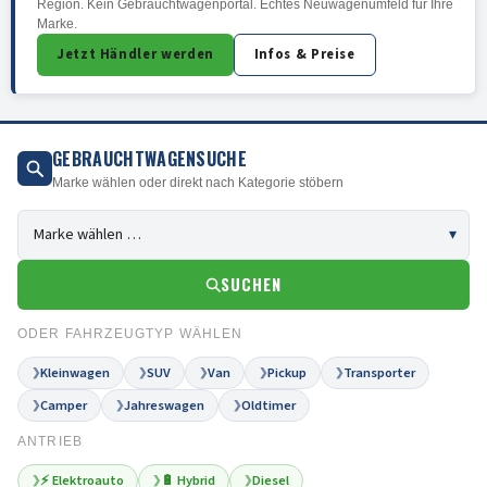
Region. Kein Gebrauchtwagenportal. Echtes Neuwagenumfeld für Ihre
Marke.
Jetzt Händler werden
Infos & Preise
GEBRAUCHTWAGENSUCHE
Marke wählen oder direkt nach Kategorie stöbern
SUCHEN
ODER FAHRZEUGTYP WÄHLEN
Kleinwagen
SUV
Van
Pickup
Transporter
❯
❯
❯
❯
❯
Camper
Jahreswagen
Oldtimer
❯
❯
❯
ANTRIEB
⚡ Elektroauto
🔋 Hybrid
Diesel
❯
❯
❯