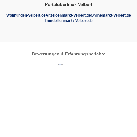
Portalüberblick Velbert
Wohnungen-Velbert.de
Anzeigenmarkt-Velbert.de
Onlinemarkt-Velbert.de
Immobilienmarkt-Velbert.de
Bewertungen & Erfahrungsberichte
Autos-im-Umkreis.de
Zentrales Regionalportal
Automarkt