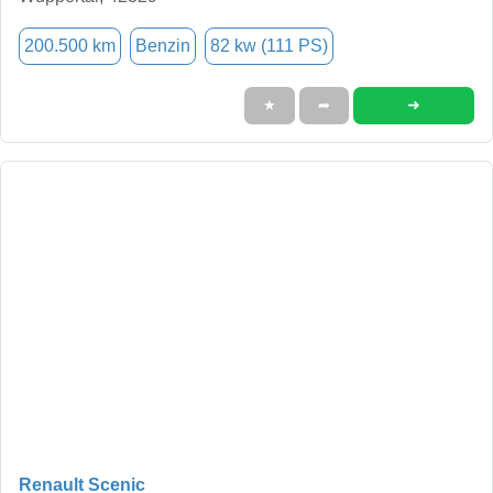
200.500 km
Benzin
82 kw (111 PS)
➜
★
➦
Renault Scenic