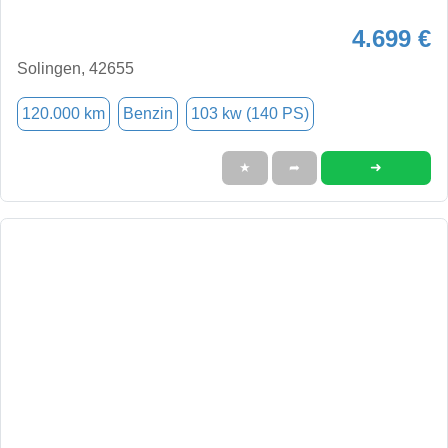
4.699 €
Solingen, 42655
120.000 km
Benzin
103 kw (140 PS)
➜
★
➦