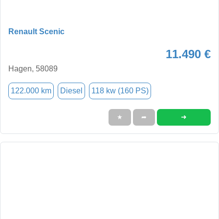
Renault Scenic
11.490 €
Hagen, 58089
122.000 km
Diesel
118 kw (160 PS)
➜
★
➦