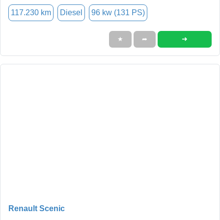
117.230 km
Diesel
96 kw (131 PS)
➜
★
➦
Renault Scenic