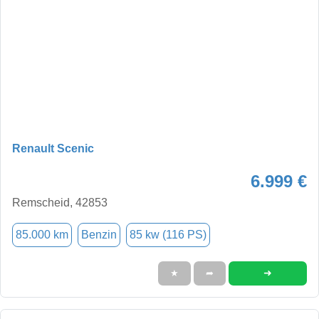
Renault Scenic
6.999 €
Remscheid, 42853
85.000 km
Benzin
85 kw (116 PS)
➜
★
➦