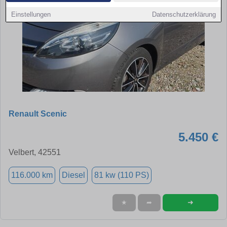
Einstellungen
Datenschutzerklärung
Renault Scenic
5.450 €
Velbert, 42551
116.000 km
Diesel
81 kw (110 PS)
➜
★
➦