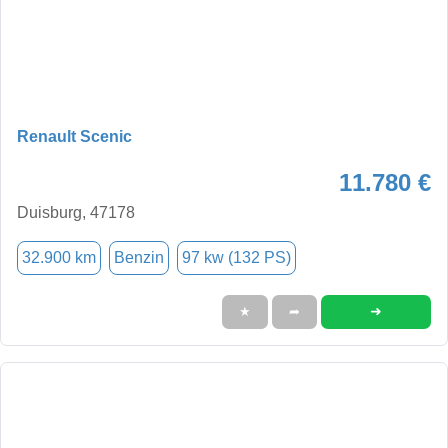
Renault Scenic
11.780 €
Duisburg, 47178
32.900 km
Benzin
97 kw (132 PS)
➜
★
➦