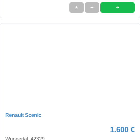
➜
★
➦
Renault Scenic
1.600 €
Wuppertal, 42329