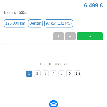
6.499 €
Essen, 45356
126.000 km
Benzin
97 kw (132 PS)
➜
★
➦
1 - 10 von 77
1
2
3
4
5
❯
❯❯