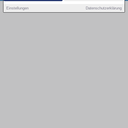
Copyright © 2000 - 2026 | 1A Infosysteme GmbH | Content by: 1a-sites-autos
Einstellungen
Datenschutzerklärung
09.08.2026