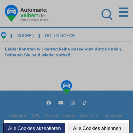
☰
Automarkt
Velbert
.de
Autos einfach finden
❯
SUCHEN
❯
ROLLS-ROYCE
Leider konnten wir derzeit keine passenden Autos finden.
Schauen Sie bald wieder vorbei!
Ratgeber
FAQ
Presse
Städte
Über Uns
Impressum
Datenschutz
Cookies
Alle Cookies akzeptieren
Alle Cookies ablehnen