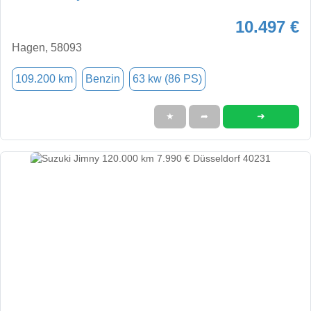
10.497 €
Hagen, 58093
109.200 km
Benzin
63 kw (86 PS)
➜
★
➦