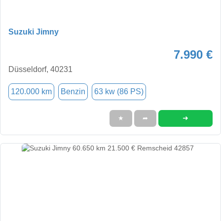
Suzuki Jimny
7.990 €
Düsseldorf, 40231
120.000 km
Benzin
63 kw (86 PS)
➜
★
➦