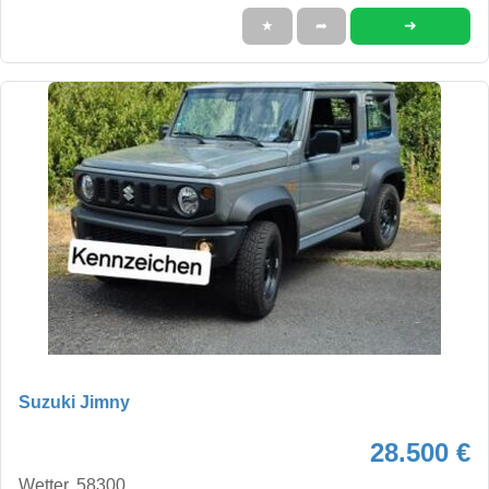
➜
★
➦
Suzuki Jimny
28.500 €
Wetter, 58300