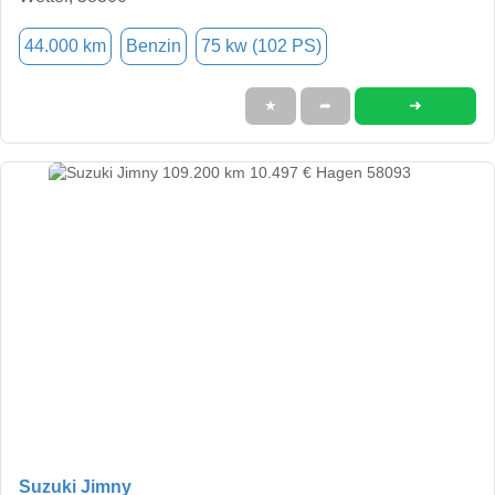
44.000 km
Benzin
75 kw (102 PS)
➜
★
➦
Suzuki Jimny