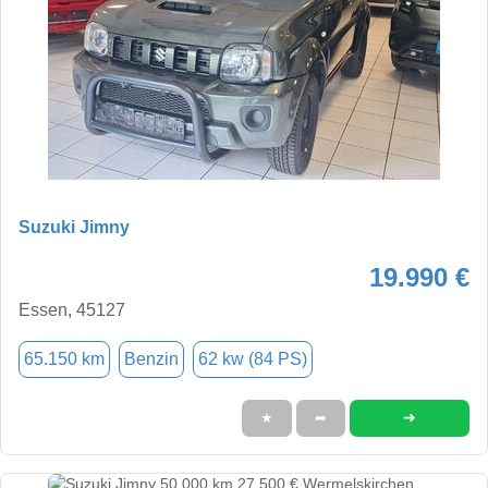
Suzuki Jimny
19.990 €
Essen, 45127
65.150 km
Benzin
62 kw (84 PS)
➜
★
➦