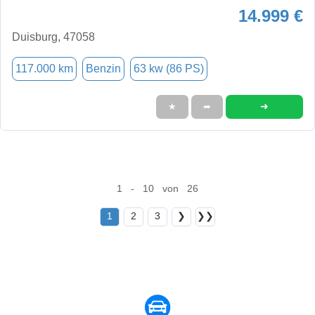
14.999 €
Duisburg, 47058
117.000 km
Benzin
63 kw (86 PS)
➜
★
➦
1 - 10 von 26
1
2
3
❯
❯❯