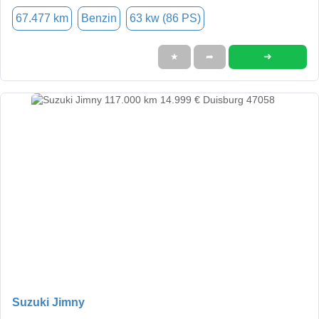
67.477 km
Benzin
63 kw (86 PS)
➜
★
➦
Suzuki Jimny