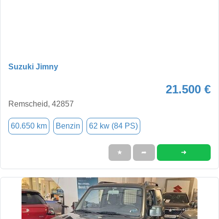
Suzuki Jimny
21.500 €
Remscheid, 42857
60.650 km
Benzin
62 kw (84 PS)
➜
★
➦