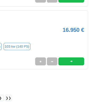
16.950 €
n
103 kw (140 PS)
➜
★
➦
❯
❯❯