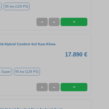
n
95 kw (129 PS)
➜
★
➦
Mild-Hybrid Comfort 4x2 Kam Klima
17.890 €
n Super
95 kw (129 PS)
➜
★
➦