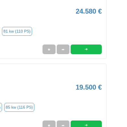
24.580 €
81 kw (110 PS)
➜
★
➦
19.500 €
n
85 kw (116 PS)
➜
★
➦