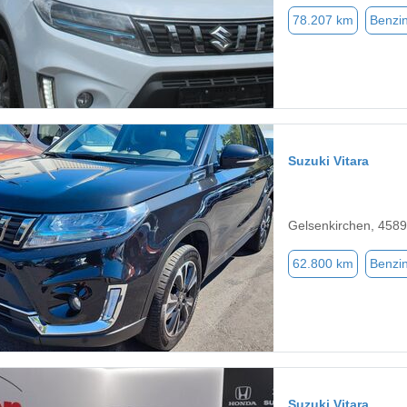
78.207 km
Benzi
Suzuki Vitara
Gelsenkirchen, 458
62.800 km
Benzi
Suzuki Vitara