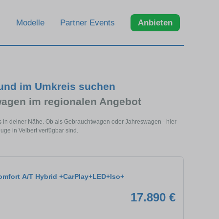
Modelle
Partner Events
Anbieten
t und im Umkreis suchen
wagen im regionalen Angebot
els in deiner Nähe. Ob als Gebrauchtwagen oder Jahreswagen - hier
uge in Velbert verfügbar sind.
Comfort A/T Hybrid +CarPlay+LED+Iso+
17.890 €