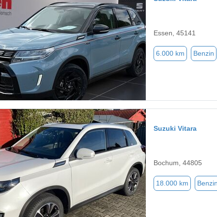
Essen, 45141
6.000 km
Benzin
Suzuki Vitara
Bochum, 44805
18.000 km
Benzi