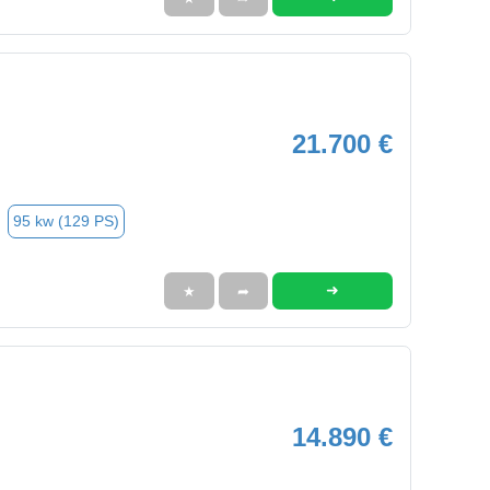
21.700 €
95 kw (129 PS)
➜
★
➦
14.890 €