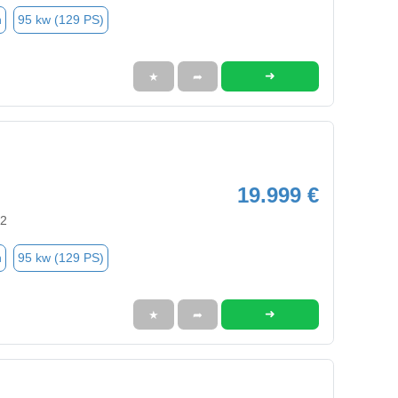
n
95 kw (129 PS)
➜
★
➦
19.999 €
92
n
95 kw (129 PS)
➜
★
➦