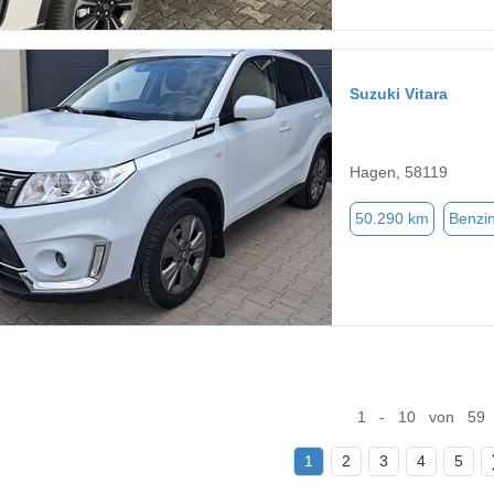
Suzuki Vitara
Hagen, 58119
50.290 km
Benzi
1 - 10 von 59
1
2
3
4
5