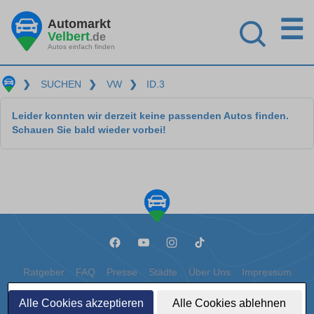
☰
Automarkt
Velbert
.de
Autos einfach finden
❯
SUCHEN
❯
VW
❯
ID.3
Leider konnten wir derzeit keine passenden Autos finden.
Schauen Sie bald wieder vorbei!
Ratgeber
FAQ
Presse
Städte
Über Uns
Impressum
Datenschutz
Cookies
Alle Cookies akzeptieren
Alle Cookies ablehnen