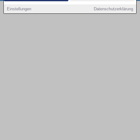
Copyright © 2000 - 2026 | 1A Infosysteme GmbH | Content by: 1a-sites-autos
Einstellungen
Datenschutzerklärung
09.08.2026