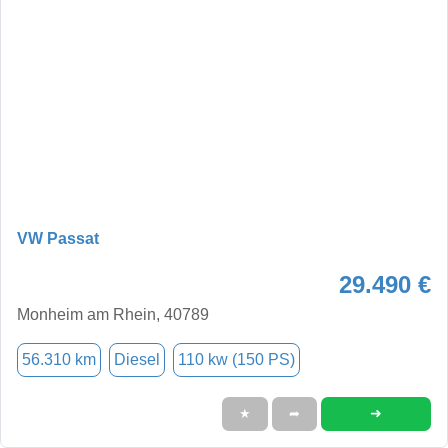
VW Passat
29.490 €
Monheim am Rhein, 40789
56.310 km
Diesel
110 kw (150 PS)
➜
★
➦