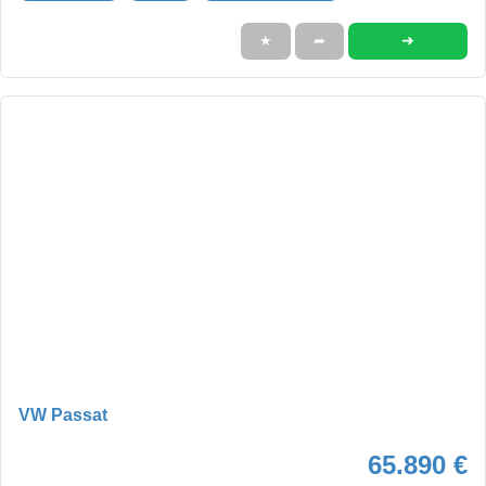
➜
★
➦
VW Passat
65.890 €