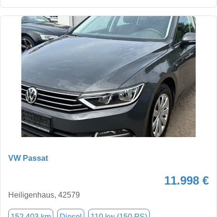
VW Passat
11.998 €
Heiligenhaus, 42579
152.403 km
Diesel
110 kw (150 PS)