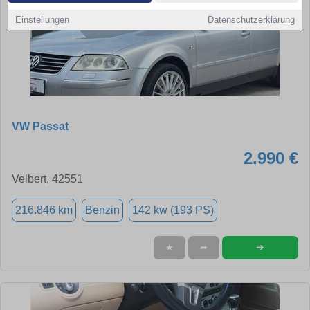
Einstellungen
Datenschutzerklärung
VW Passat
2.990 €
Velbert, 42551
216.846 km
Benzin
142 kw (193 PS)
➜
★
➦