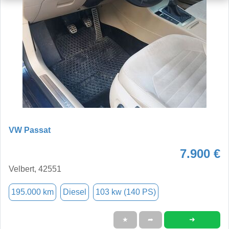
VW Passat
7.900 €
Velbert, 42551
195.000 km
Diesel
103 kw (140 PS)
➜
★
➦