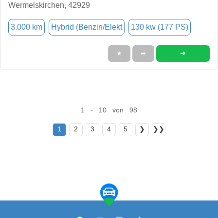
Wermelskirchen, 42929
3.000 km
Hybrid (Benzin/Elekt
130 kw (177 PS)
➜
★
➦
1 - 10 von 98
1
2
3
4
5
❯
❯❯