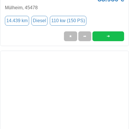
Mülheim, 45478
14.439 km
Diesel
110 kw (150 PS)
➜
★
➦