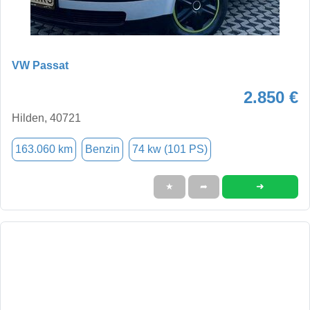
VW Passat
2.850 €
Hilden, 40721
163.060 km
Benzin
74 kw (101 PS)
➜
★
➦