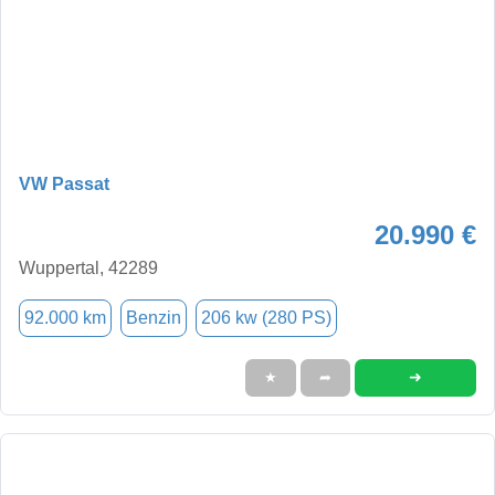
VW Passat
20.990 €
Wuppertal, 42289
92.000 km
Benzin
206 kw (280 PS)
➜
★
➦