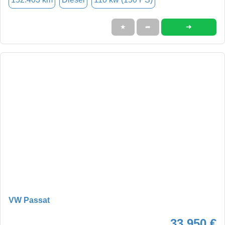
➜
★
➦
VW Passat
33.950 €