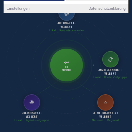
Einstellungen
Datenschutzerklärung
🏠
AUTOMARKT-
VELBERT
Lokal · Kaufinteressenten
📋
🚗
IHRE
ANZEIGENMARKT-
PROMOTION
VELBERT
Lokal · Breite Zielgruppe
🌐
⭐
ONLINEMARKT-
1A-AUTOMARKT.DE
VELBERT
VELBERT
Lokal · Digital-Zielgruppe
National + Regional