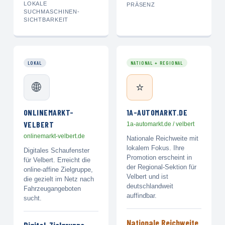
LOKALE
PRÄSENZ
SUCHMASCHINEN-
SICHTBARKEIT
LOKAL
NATIONAL + REGIONAL
🌐
⭐
ONLINEMARKT-
1A-AUTOMARKT.DE
VELBERT
1a-automarkt.de / velbert
onlinemarkt-velbert.de
Nationale Reichweite mit
lokalem Fokus. Ihre
Digitales Schaufenster
Promotion erscheint in
für Velbert. Erreicht die
der Regional-Sektion für
online-affine Zielgruppe,
Velbert und ist
die gezielt im Netz nach
deutschlandweit
Fahrzeugangeboten
auffindbar.
sucht.
Nationale Reichweite