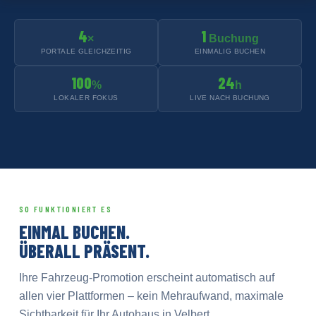
4
1
×
Buchung
PORTALE GLEICHZEITIG
EINMALIG BUCHEN
100
24
%
h
LOKALER FOKUS
LIVE NACH BUCHUNG
SO FUNKTIONIERT ES
EINMAL BUCHEN.
ÜBERALL PRÄSENT.
Ihre Fahrzeug-Promotion erscheint automatisch auf
allen vier Plattformen – kein Mehraufwand, maximale
Sichtbarkeit für Ihr Autohaus in Velbert.