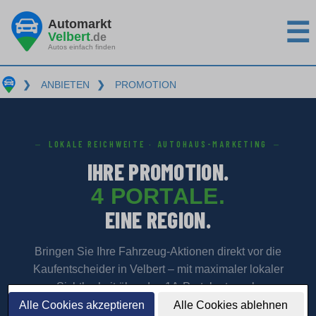
Automarkt
☰
Velbert
.de
Autos einfach finden
❯
ANBIETEN
❯
PROMOTION
LOKALE REICHWEITE · AUTOHAUS-MARKETING
IHRE PROMOTION.
4 PORTALE.
EINE REGION.
Bringen Sie Ihre Fahrzeug-Aktionen direkt vor die
Kaufentscheider in Velbert – mit maximaler lokaler
Sichtbarkeit über das 1A-Portalnetzwerk.
Alle Cookies akzeptieren
Alle Cookies ablehnen