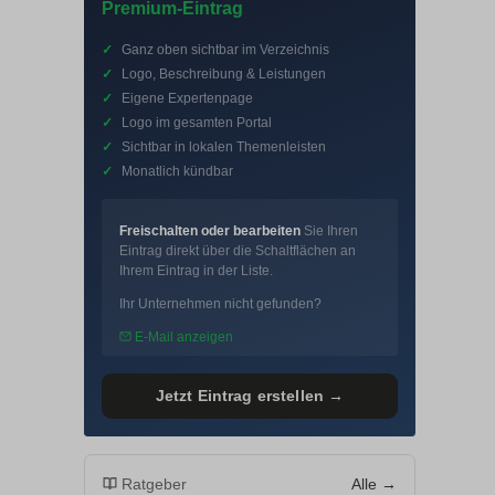
Premium-Eintrag
✓
Ganz oben sichtbar im Verzeichnis
✓
Logo, Beschreibung & Leistungen
✓
Eigene Expertenpage
✓
Logo im gesamten Portal
✓
Sichtbar in lokalen Themenleisten
✓
Monatlich kündbar
Freischalten oder bearbeiten
Sie Ihren
Eintrag direkt über die Schaltflächen an
Ihrem Eintrag in der Liste.
Ihr Unternehmen nicht gefunden?
E-Mail anzeigen
Jetzt Eintrag erstellen →
Ratgeber
Alle →