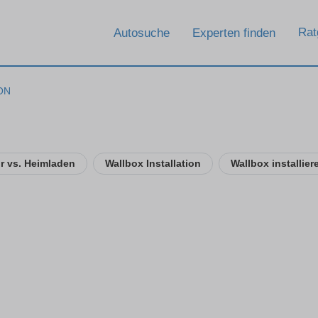
Rat
Autosuche
Experten finden
ON
ur vs. Heimladen
Wallbox Installation
Wallbox installier