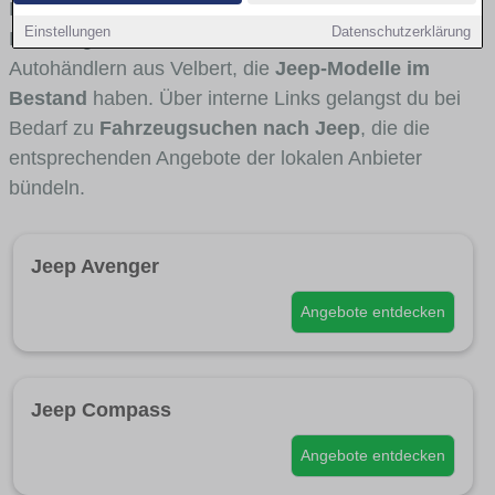
Fahrertypen die Marke interessant ist. Viele
Einstellungen
Datenschutzerklärung
Fahrzeuge stammen von Autohäusern und
Autohändlern aus Velbert, die
Jeep-Modelle im
Bestand
haben. Über interne Links gelangst du bei
Bedarf zu
Fahrzeugsuchen nach Jeep
, die die
entsprechenden Angebote der lokalen Anbieter
bündeln.
Jeep Avenger
Angebote entdecken
Jeep Compass
Angebote entdecken