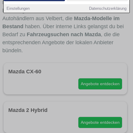
Fahrertypen die Marke interessant ist. Viele
Einstellungen
Datenschutzerklärung
Fahrzeuge stammen von Autohäusern und
Autohändlern aus Velbert, die
Mazda-Modelle im
Bestand
haben. Über interne Links gelangst du bei
Bedarf zu
Fahrzeugsuchen nach Mazda
, die die
entsprechenden Angebote der lokalen Anbieter
bündeln.
Mazda CX-60
Angebote entdecken
Mazda 2 Hybrid
Angebote entdecken