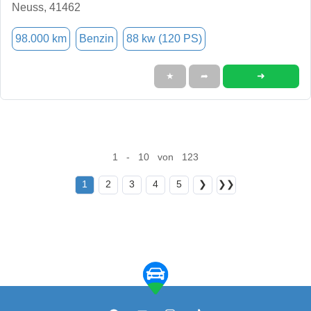
Neuss, 41462
98.000 km
Benzin
88 kw (120 PS)
➜
★
➦
1 - 10 von 123
1
2
3
4
5
❯
❯❯