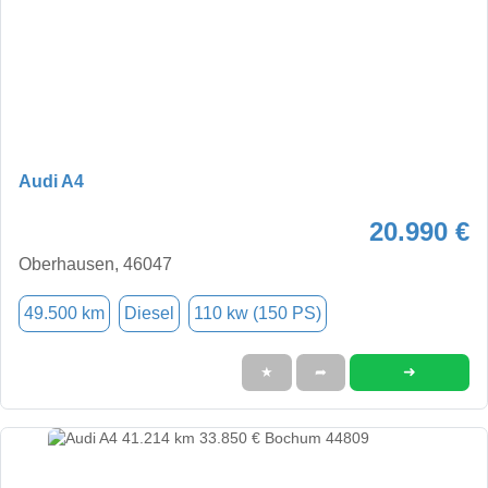
Audi A4
20.990 €
Oberhausen, 46047
49.500 km
Diesel
110 kw (150 PS)
➜
★
➦