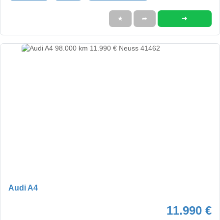
➜
★
➦
Audi A4
11.990 €