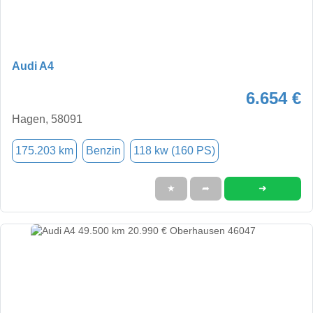
Audi A4
6.654 €
Hagen, 58091
175.203 km
Benzin
118 kw (160 PS)
➜
★
➦