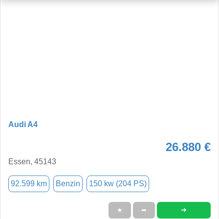
Audi A4
26.880 €
Essen, 45143
92.599 km
Benzin
150 kw (204 PS)
➜
★
➦