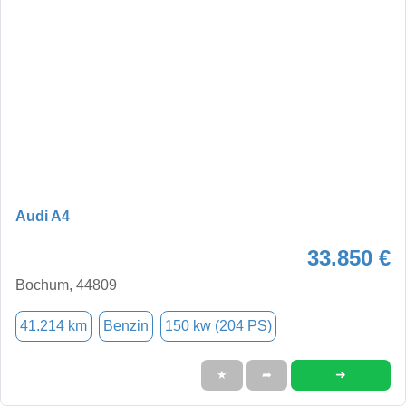
Audi A4
33.850 €
Bochum, 44809
41.214 km
Benzin
150 kw (204 PS)
➜
★
➦