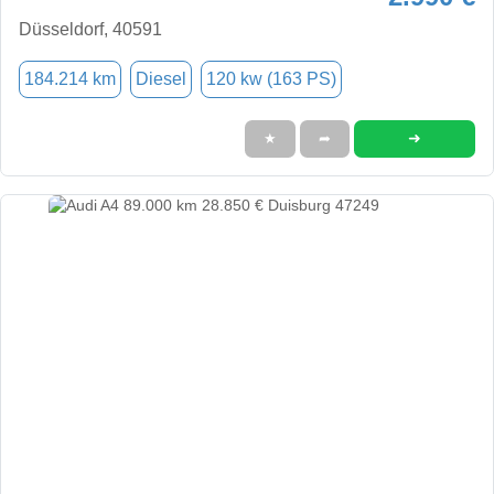
Düsseldorf, 40591
184.214 km
Diesel
120 kw (163 PS)
➜
★
➦