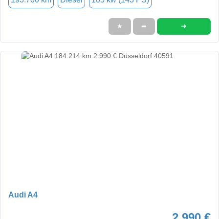
➜
★
➦
Audi A4
2.990 €