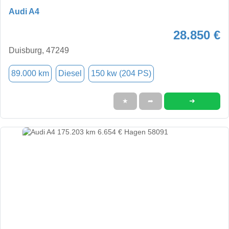
Audi A4
28.850 €
Duisburg, 47249
89.000 km
Diesel
150 kw (204 PS)
➜
★
➦