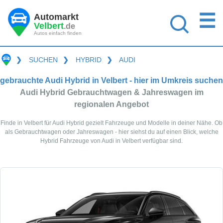
☰
Automarkt
Velbert
.de
Autos einfach finden
❯
SUCHEN
❯
HYBRID
❯
AUDI
gebrauchte Audi Hybrid in Velbert - hier im Umkreis suchen
Audi Hybrid Gebrauchtwagen & Jahreswagen im
regionalen Angebot
Finde in Velbert für Audi Hybrid gezielt Fahrzeuge und Modelle in deiner Nähe. Ob
als Gebrauchtwagen oder Jahreswagen - hier siehst du auf einen Blick, welche
Hybrid Fahrzeuge von Audi in Velbert verfügbar sind.