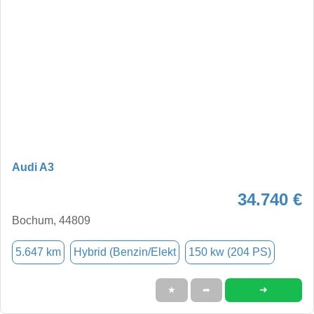
Audi A3
34.740 €
Bochum, 44809
5.647 km
Hybrid (Benzin/Elekt
150 kw (204 PS)
➜
★
➦