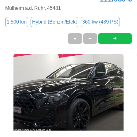
Mülheim a.d. Ruhr, 45481
1.500 km
Hybrid (Benzin/Elekt
360 kw (489 PS)
➜
★
➦