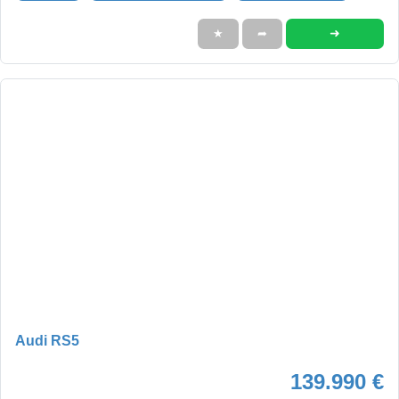
➜
★
➦
Audi RS5
139.990 €