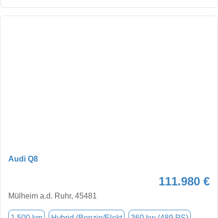
Audi Q8
111.980 €
Mülheim a.d. Ruhr, 45481
1.500 km
Hybrid (Benzin/Elekt
360 kw (489 PS)