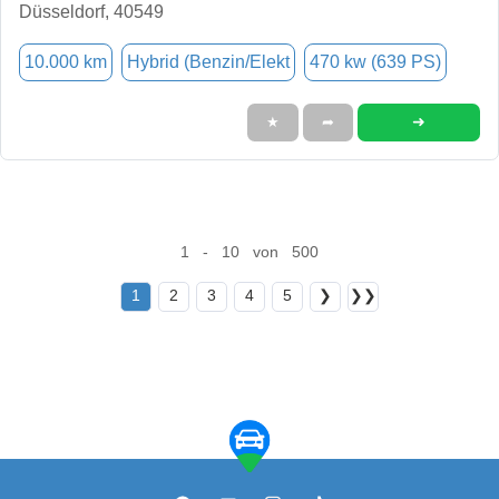
Düsseldorf, 40549
10.000 km
Hybrid (Benzin/Elekt
470 kw (639 PS)
➜
★
➦
1 - 10 von 500
1
2
3
4
5
❯
❯❯