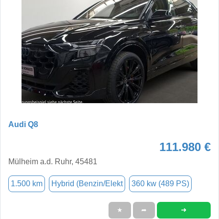
Audi Q8
111.980 €
Mülheim a.d. Ruhr, 45481
1.500 km
Hybrid (Benzin/Elekt
360 kw (489 PS)
➜
★
➦