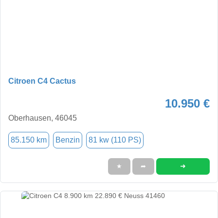
Citroen C4 Cactus
10.950 €
Oberhausen, 46045
85.150 km
Benzin
81 kw (110 PS)
➜
★
➦