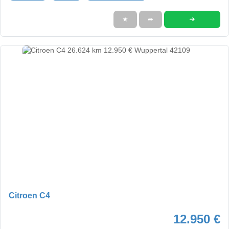
➜
★
➦
Citroen C4
12.950 €