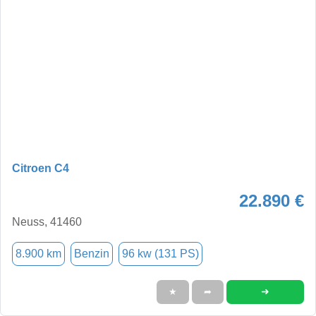
Citroen C4
22.890 €
Neuss, 41460
8.900 km
Benzin
96 kw (131 PS)
➜
★
➦