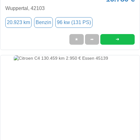
Wuppertal, 42103
20.923 km
Benzin
96 kw (131 PS)
➜
★
➦