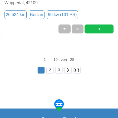
Wuppertal, 42109
26.624 km
Benzin
96 kw (131 PS)
➜
★
➦
1 - 10 von 28
1
2
3
❯
❯❯