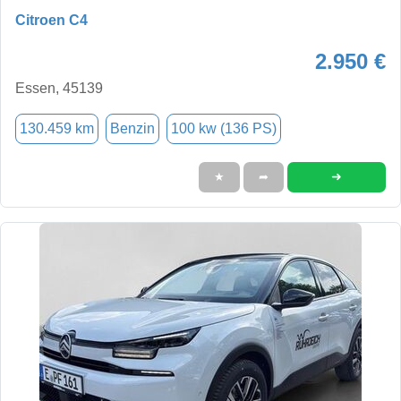
Citroen C4
2.950 €
Essen, 45139
130.459 km
Benzin
100 kw (136 PS)
➜
★
➦