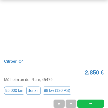
Citroen C4
2.850 €
Mülheim an der Ruhr, 45479
95.000 km
Benzin
88 kw (120 PS)
➜
★
➦