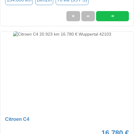
➜
★
➦
Citroen C4
16.780 €