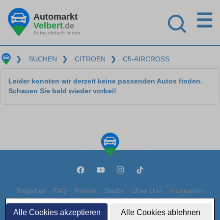
☰
Automarkt
Velbert
.de
Autos einfach finden
❯
SUCHEN
❯
CITROEN
❯
C5-AIRCROSS
Leider konnten wir derzeit keine passenden Autos finden.
Schauen Sie bald wieder vorbei!
Ratgeber
FAQ
Presse
Städte
Über Uns
Impressum
Datenschutz
Cookies
Alle Cookies akzeptieren
Alle Cookies ablehnen