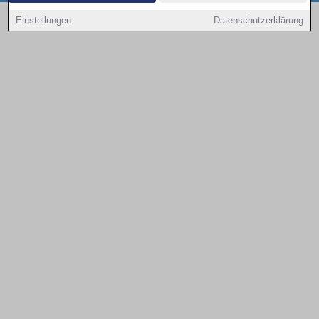
Copyright © 2000 - 2026 | 1A Infosysteme GmbH | Content by: 1a-sites-autos
Einstellungen
Datenschutzerklärung
08.08.2026