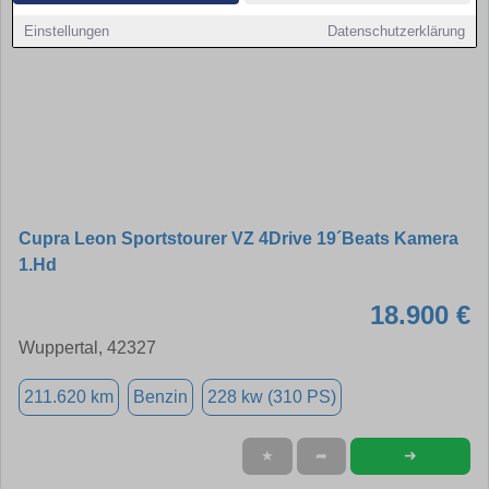
Einstellungen
Datenschutzerklärung
Cupra Leon Sportstourer VZ 4Drive 19´Beats Kamera
1.Hd
18.900 €
Wuppertal, 42327
211.620 km
Benzin
228 kw (310 PS)
➜
★
➦