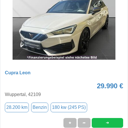
Cupra Leon
29.990 €
Wuppertal, 42109
28.200 km
Benzin
180 kw (245 PS)
➜
★
➦