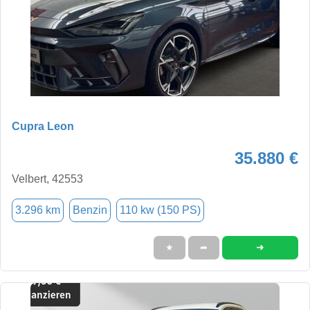
Cupra Leon
35.880 €
Velbert, 42553
3.296 km
Benzin
110 kw (150 PS)
➜
★
➦