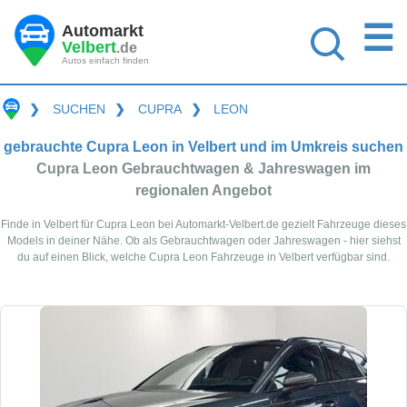
☰
Automarkt
Velbert
.de
Autos einfach finden
❯
SUCHEN
❯
CUPRA
❯
LEON
gebrauchte Cupra Leon in Velbert und im Umkreis suchen
Cupra Leon Gebrauchtwagen & Jahreswagen im
regionalen Angebot
Finde in Velbert für Cupra Leon bei Automarkt-Velbert.de gezielt Fahrzeuge dieses
Models in deiner Nähe. Ob als Gebrauchtwagen oder Jahreswagen - hier siehst
du auf einen Blick, welche Cupra Leon Fahrzeuge in Velbert verfügbar sind.