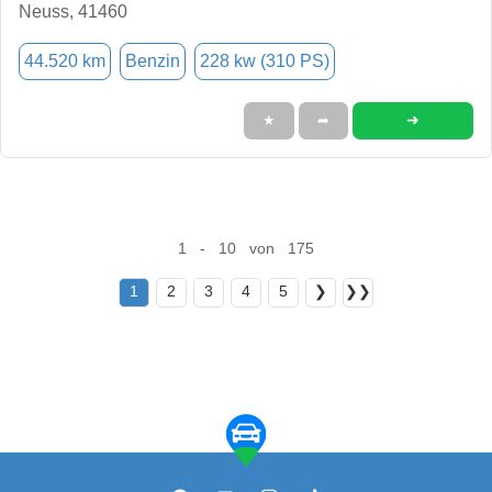
Neuss, 41460
44.520 km
Benzin
228 kw (310 PS)
➜
★
➦
1 - 10 von 175
1
2
3
4
5
❯
❯❯