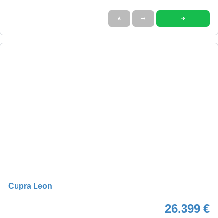
➜
★
➦
Cupra Leon
26.399 €