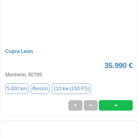
Cupra Leon
35.990 €
Monheim, 40789
5.000 km
Benzin
110 kw (150 PS)
➜
★
➦