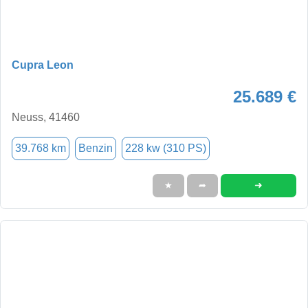
Cupra Leon
25.689 €
Neuss, 41460
39.768 km
Benzin
228 kw (310 PS)
➜
★
➦