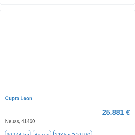
Cupra Leon
25.881 €
Neuss, 41460
30.144 km
Benzin
228 kw (310 PS)