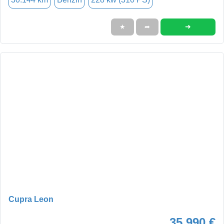
➜
★
➦
Cupra Leon
35.990 €