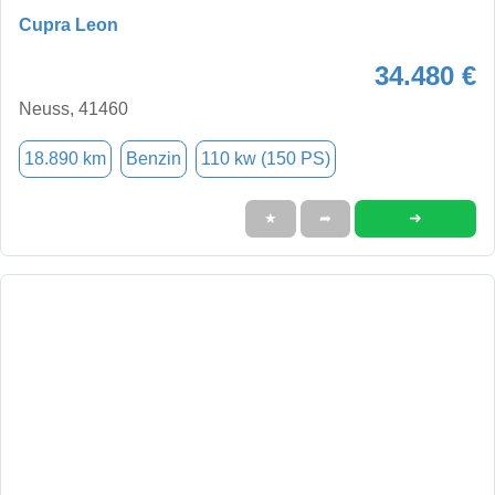
Cupra Leon
34.480 €
Neuss, 41460
18.890 km
Benzin
110 kw (150 PS)
➜
★
➦