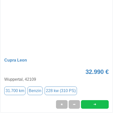
Cupra Leon
32.990 €
Wuppertal, 42109
31.700 km
Benzin
228 kw (310 PS)
➜
★
➦