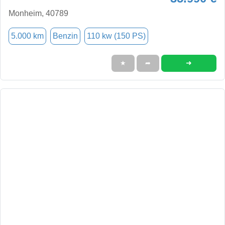
Monheim, 40789
5.000 km
Benzin
110 kw (150 PS)
➜
★
➦