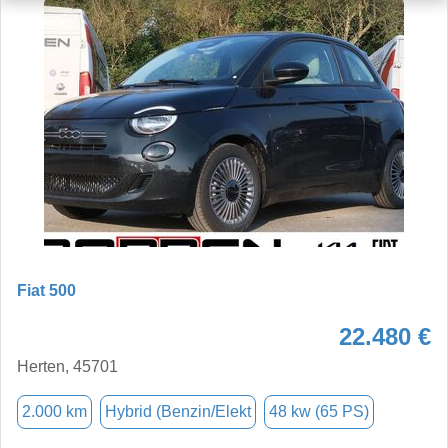
Fiat 500
22.480 €
Herten, 45701
2.000 km
Hybrid (Benzin/Elekt
48 kw (65 PS)