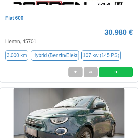
Fiat 600
30.980 €
Herten, 45701
3.000 km
Hybrid (Benzin/Elekt
107 kw (145 PS)
➜
★
➦