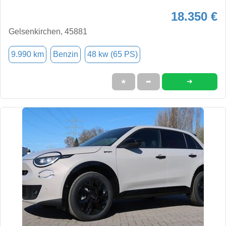
18.350 €
Gelsenkirchen, 45881
9.990 km
Benzin
48 kw (65 PS)
➜
★
➦