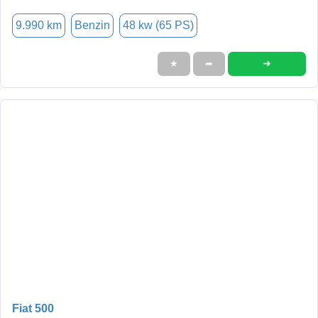
9.990 km
Benzin
48 kw (65 PS)
➜
★
➦
Fiat 500