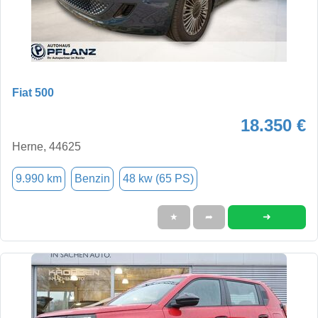
Fiat 500
18.350 €
Herne, 44625
9.990 km
Benzin
48 kw (65 PS)
➜
★
➦