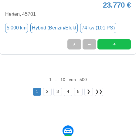
23.770 €
Herten, 45701
5.000 km
Hybrid (Benzin/Elekt
74 kw (101 PS)
➜
★
➦
1 - 10 von 500
1
2
3
4
5
❯
❯❯