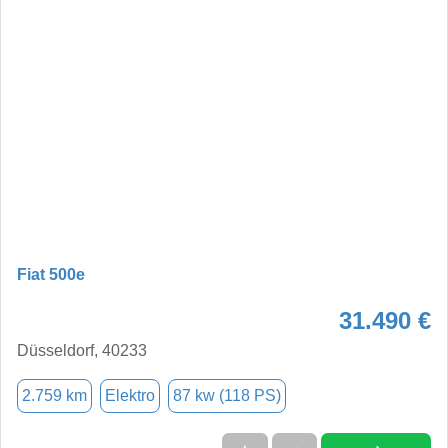
Fiat 500e
31.490 €
Düsseldorf, 40233
2.759 km
Elektro
87 kw (118 PS)