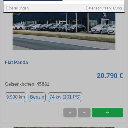
Einstellungen
Datenschutzerklärung
Fiat Panda
20.790 €
Gelsenkirchen, 45881
9.990 km
Benzin
74 kw (101 PS)
➜
★
➦