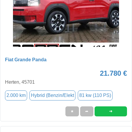
Fiat Grande Panda
21.780 €
Herten, 45701
2.000 km
Hybrid (Benzin/Elekt
81 kw (110 PS)
➜
★
➦