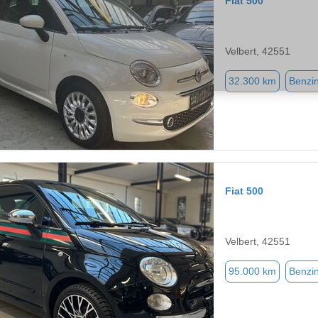
Fiat 500
Velbert, 42551
32.300 km
Benzi
Fiat 500
Velbert, 42551
95.000 km
Benzi