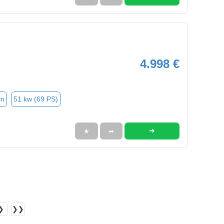
4.998 €
in
51 kw (69 PS)
➜
★
➦
❯
❯❯