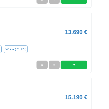
13.690 €
n
52 kw (71 PS)
➜
★
➦
15.190 €