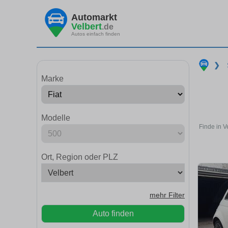
Automarkt
Velbert
.de
Autos einfach finden
❯
Marke
Modelle
Finde in V
Ort, Region oder PLZ
mehr Filter
Auto finden