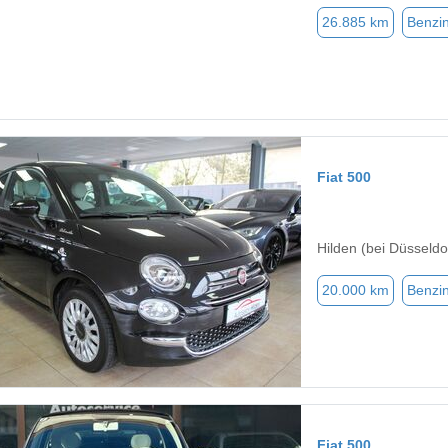
26.885 km
Benzi
Fiat 500
Hilden (bei Düsseldo
20.000 km
Benzi
Fiat 500