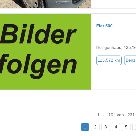
Fiat 500
Heiligenhaus, 42579
115.572 km
Benz
1 - 10 von 231
1
2
3
4
5