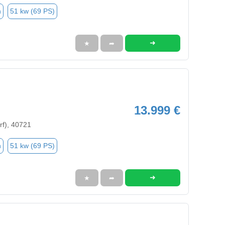
n
51 kw (69 PS)
➜
★
➦
13.999 €
rf), 40721
n
51 kw (69 PS)
➜
★
➦