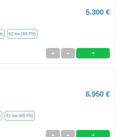
5.300 €
in
51 kw (69 PS)
➜
★
➦
6.950 €
n
51 kw (69 PS)
➜
★
➦