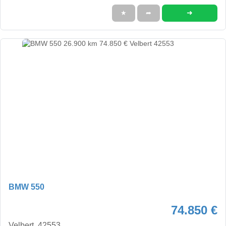
➜
★
➦
BMW 550
74.850 €
Velbert, 42553