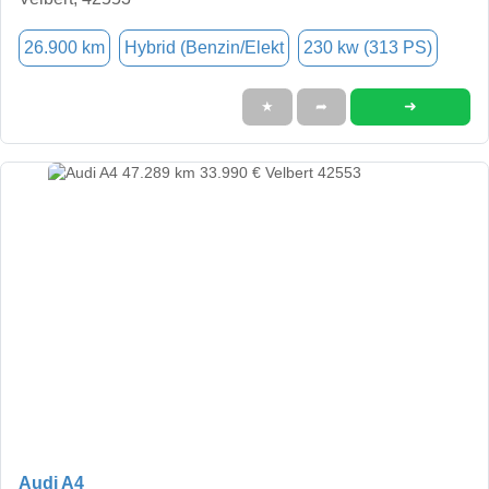
26.900 km
Hybrid (Benzin/Elekt
230 kw (313 PS)
➜
★
➦
Audi A4