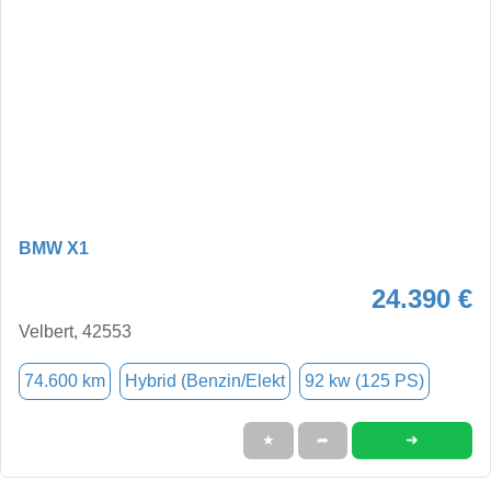
BMW X1
24.390 €
Velbert, 42553
74.600 km
Hybrid (Benzin/Elekt
92 kw (125 PS)
➜
★
➦