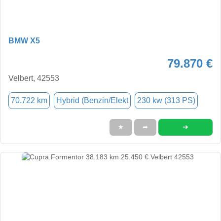
BMW X5
79.870 €
Velbert, 42553
70.722 km
Hybrid (Benzin/Elekt
230 kw (313 PS)
➜
★
➦