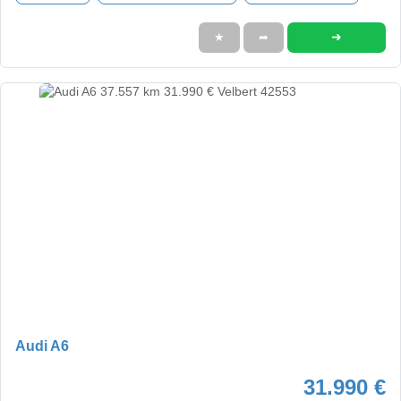
➜
★
➦
Audi A6
31.990 €