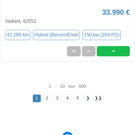
33.990 €
Velbert, 42553
47.289 km
Hybrid (Benzin/Elekt
150 kw (204 PS)
➜
★
➦
1 - 10 von 500
1
2
3
4
5
❯
❯❯