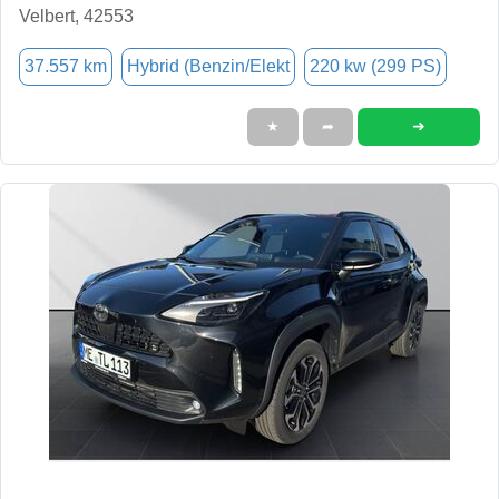
Velbert, 42553
37.557 km
Hybrid (Benzin/Elekt
220 kw (299 PS)
➜
★
➦