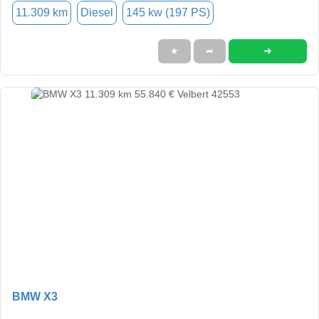
11.309 km
Diesel
145 kw (197 PS)
➜
★
➦
BMW X3