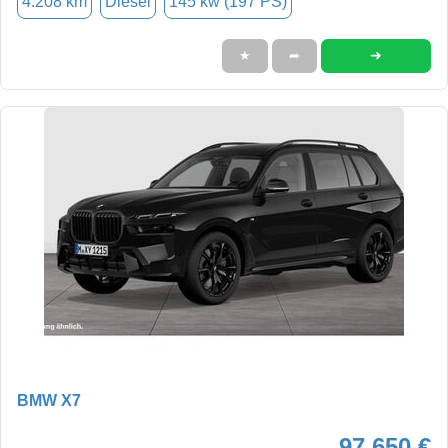
4.208 km
Diesel
145 kw (197 PS)
➜
★
➦
BMW X7
97.650 €