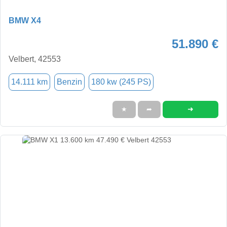
BMW X4
51.890 €
Velbert, 42553
14.111 km
Benzin
180 kw (245 PS)
➜
★
➦