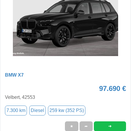
BMW X7
97.690 €
Velbert, 42553
7.300 km
Diesel
259 kw (352 PS)
➜
★
➦