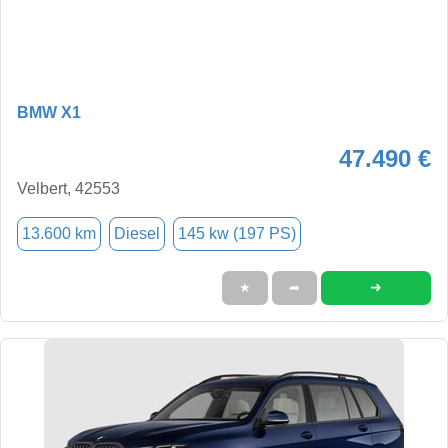
BMW X1
47.490 €
Velbert, 42553
13.600 km
Diesel
145 kw (197 PS)
➜
★
➦