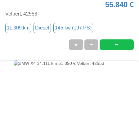
55.840 €
Velbert, 42553
11.309 km
Diesel
145 kw (197 PS)
➜
★
➦