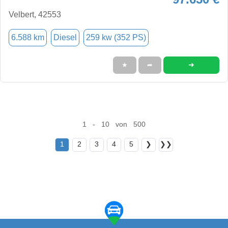
Velbert, 42553
6.588 km
Diesel
259 kw (352 PS)
➜
★
➦
1 - 10 von 500
1
2
3
4
5
❯
❯❯