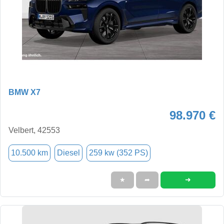
BMW X7
98.970 €
Velbert, 42553
10.500 km
Diesel
259 kw (352 PS)
➜
★
➦