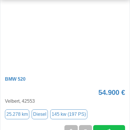
BMW 520
54.900 €
Velbert, 42553
25.278 km
Diesel
145 kw (197 PS)
➜
★
➦