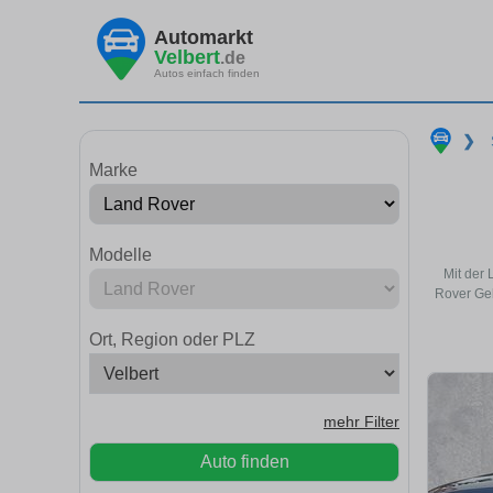
Automarkt
Velbert
.de
Autos einfach finden
❯
Marke
Modelle
Mit der 
Rover Geb
Ort, Region oder PLZ
mehr Filter
Auto finden