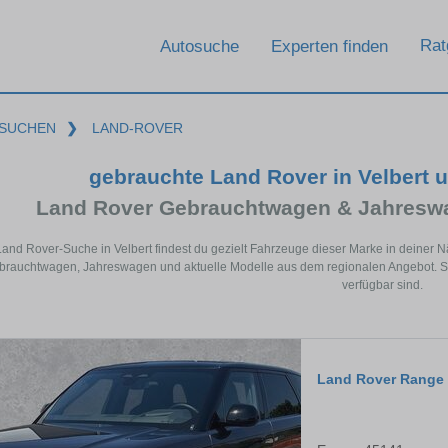
Rat
Autosuche
Experten finden
SUCHEN
❯
LAND-ROVER
gebrauchte Land Rover in Velbert 
Land Rover Gebrauchtwagen & Jahreswa
Land Rover-Suche in Velbert findest du gezielt Fahrzeuge dieser Marke in deiner
rauchtwagen, Jahreswagen und aktuelle Modelle aus dem regionalen Angebot. So 
verfügbar sind.
Land Rover Range 