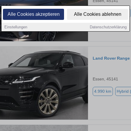
Essen, 45141
3.000 km
Benzin
Alle Cookies akzeptieren
Alle Cookies ablehnen
Einstellungen
Datenschutzerklärung
Land Rover Range
Essen, 45141
4.990 km
Hybrid 