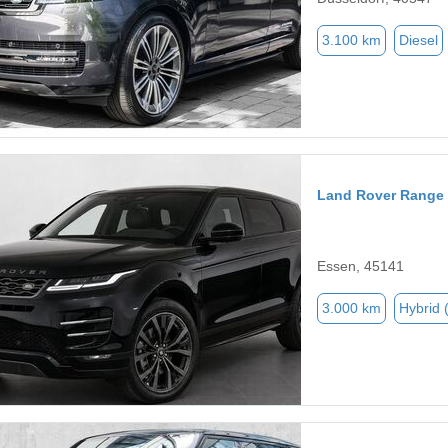
3.100 km
Diesel
Land Rover Range
Essen, 45141
3.000 km
Hybrid 