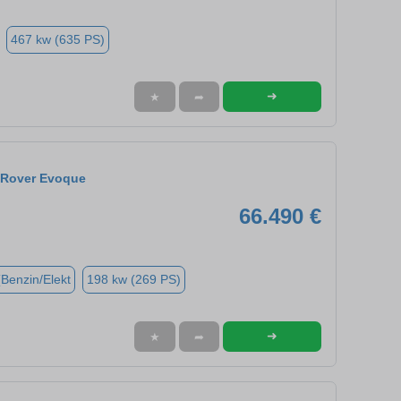
467 kw (635 PS)
➜
★
➦
 Rover Evoque
66.490 €
(Benzin/Elekt
198 kw (269 PS)
➜
★
➦