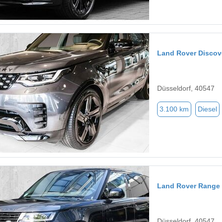
Land Rover Discov
Düsseldorf, 40547
3.100 km
Diesel
Land Rover Range
Düsseldorf, 40547