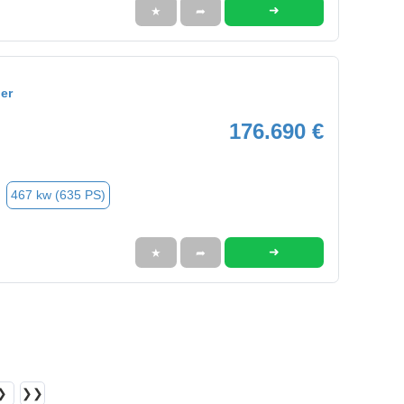
➜
★
➦
er
176.690 €
467 kw (635 PS)
➜
★
➦
❯
❯❯