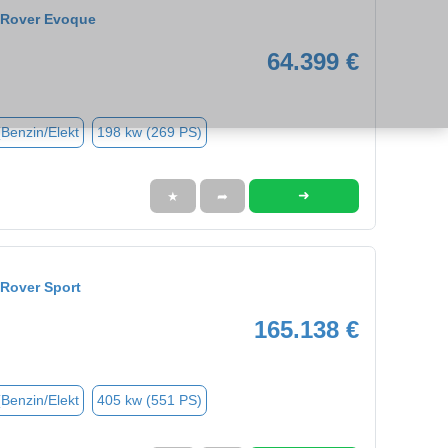
 Rover Evoque
64.399 €
(Benzin/Elekt
198 kw (269 PS)
➜
★
➦
Rover Sport
165.138 €
(Benzin/Elekt
405 kw (551 PS)