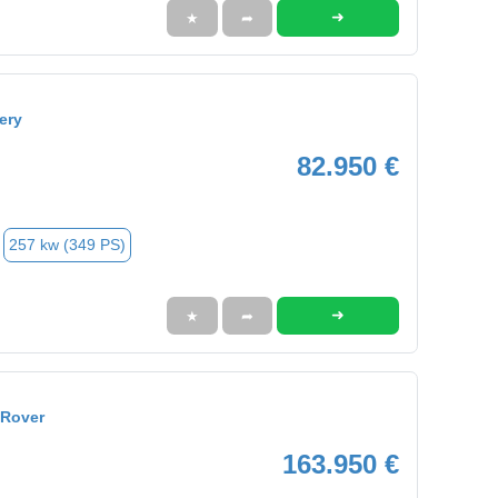
➜
★
➦
ery
82.950 €
257 kw (349 PS)
➜
★
➦
 Rover
163.950 €