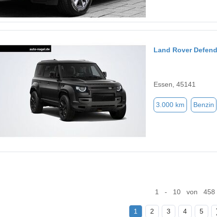
Land Rover Defend
Essen, 45141
3.000 km
Benzin
1 - 10 von 458
1
2
3
4
5