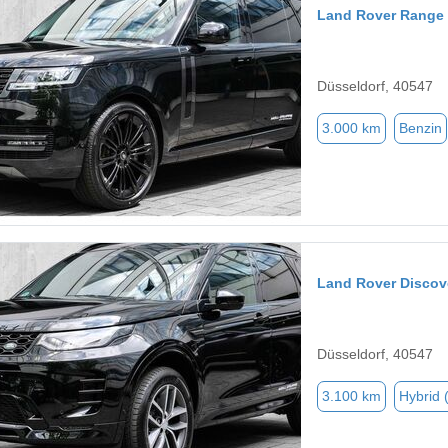
Land Rover Range
Düsseldorf, 40547
3.000 km
Benzin
Land Rover Discov
Düsseldorf, 40547
3.100 km
Hybrid 