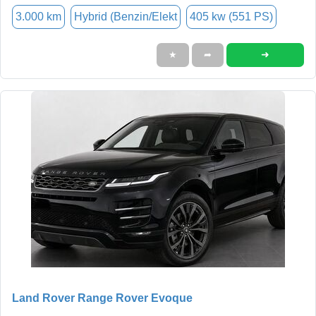
3.000 km
Hybrid (Benzin/Elekt
405 kw (551 PS)
➜
★
➦
Land Rover Range Rover Evoque