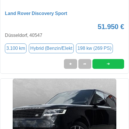
Land Rover Discovery Sport
51.950 €
Düsseldorf, 40547
3.100 km
Hybrid (Benzin/Elekt
198 kw (269 PS)
➜
★
➦