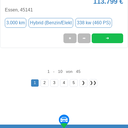
113.799 €
Essen, 45141
3.000 km
Hybrid (Benzin/Elekt
338 kw (460 PS)
➜
★
➦
1 - 10 von 45
1
2
3
4
5
❯
❯❯