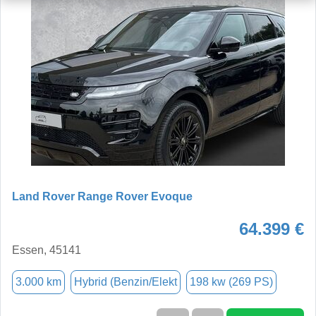
Land Rover Range Rover Evoque
64.399 €
Essen, 45141
3.000 km
Hybrid (Benzin/Elekt
198 kw (269 PS)