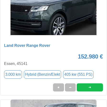
Land Rover Range Rover
152.980 €
Essen, 45141
3.000 km
Hybrid (Benzin/Elekt
405 kw (551 PS)
➜
★
➦