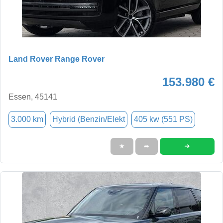
Land Rover Range Rover
153.980 €
Essen, 45141
3.000 km
Hybrid (Benzin/Elekt
405 kw (551 PS)
➜
★
➦