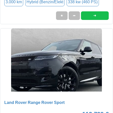
3.000 km
Hybrid (Benzin/Elekt
338 kw (460 PS)
➜
★
➦
Land Rover Range Rover Sport