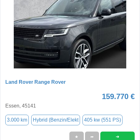
Land Rover Range Rover
159.770 €
Essen, 45141
3.000 km
Hybrid (Benzin/Elekt
405 kw (551 PS)
➜
★
➦