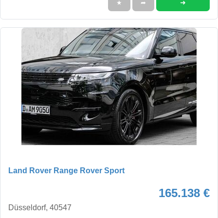
➜
★
➦
Land Rover Range Rover Sport
165.138 €
Düsseldorf, 40547