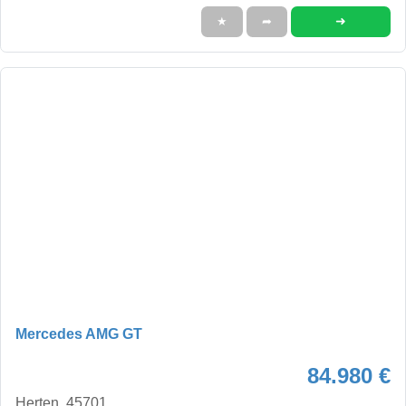
➜
★
➦
Mercedes AMG GT
84.980 €
Herten, 45701