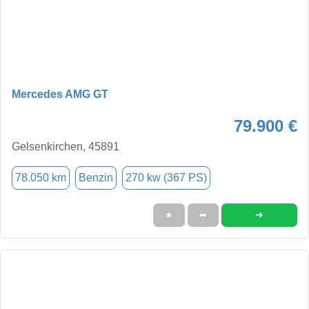
Mercedes AMG GT
79.900 €
Gelsenkirchen, 45891
78.050 km
Benzin
270 kw (367 PS)
➜
★
➦