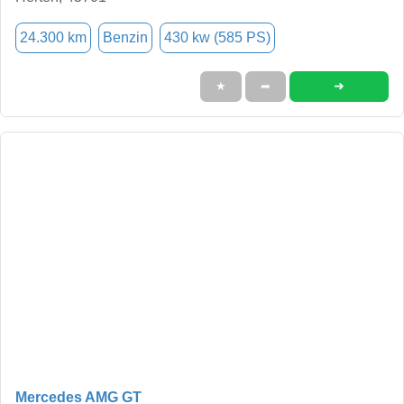
24.300 km
Benzin
430 kw (585 PS)
➜
★
➦
Mercedes AMG GT