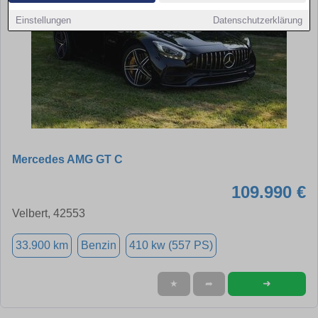
Einstellungen
Datenschutzerklärung
Mercedes AMG GT C
109.990 €
Velbert, 42553
33.900 km
Benzin
410 kw (557 PS)
➜
★
➦