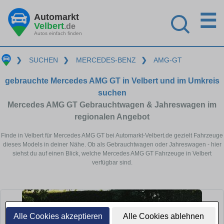
☰
Automarkt
Velbert
.de
Autos einfach finden
❯
SUCHEN
❯
MERCEDES-BENZ
❯
AMG-GT
gebrauchte Mercedes AMG GT in Velbert und im Umkreis
suchen
Mercedes AMG GT Gebrauchtwagen & Jahreswagen im
regionalen Angebot
Finde in Velbert für Mercedes AMG GT bei Automarkt-Velbert.de gezielt Fahrzeuge
dieses Models in deiner Nähe. Ob als Gebrauchtwagen oder Jahreswagen - hier
siehst du auf einen Blick, welche Mercedes AMG GT Fahrzeuge in Velbert
verfügbar sind.
Alle Cookies akzeptieren
Alle Cookies ablehnen