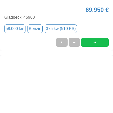
69.950 €
Gladbeck, 45968
58.000 km
Benzin
375 kw (510 PS)
➜
★
➦