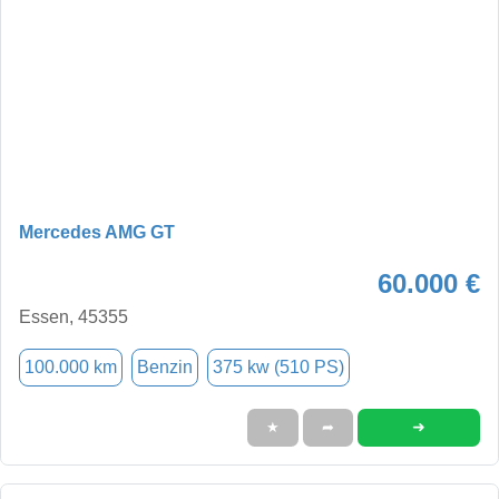
Mercedes AMG GT
60.000 €
Essen, 45355
100.000 km
Benzin
375 kw (510 PS)
➜
★
➦