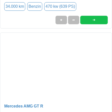
34.000 km
Benzin
470 kw (639 PS)
➜
★
➦
Mercedes AMG GT R