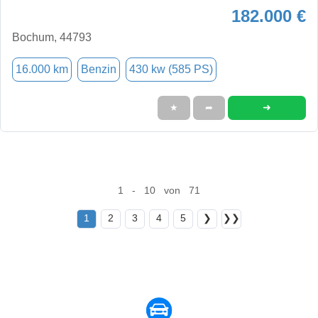
182.000 €
Bochum, 44793
16.000 km
Benzin
430 kw (585 PS)
➜
★
➦
1 - 10 von 71
1
2
3
4
5
❯
❯❯