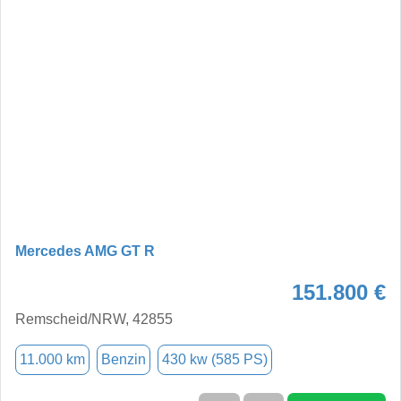
Mercedes AMG GT R
151.800 €
Remscheid/NRW, 42855
11.000 km
Benzin
430 kw (585 PS)