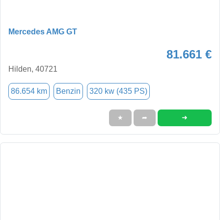
Mercedes AMG GT
81.661 €
Hilden, 40721
86.654 km
Benzin
320 kw (435 PS)
➜
★
➦