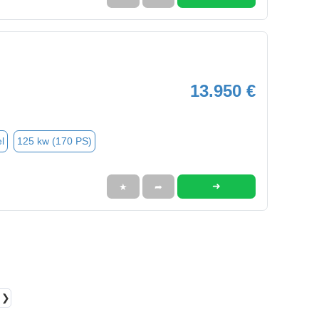
13.950 €
l
125 kw (170 PS)
➜
★
➦
❯❯