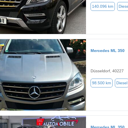
140.096 km
Diese
Mercedes ML 350
Düsseldorf, 40227
98.500 km
Diesel
Mercedes ML 350