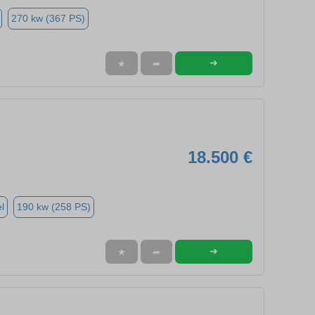
270 kw (367 PS)
➜
★
➦
18.500 €
l
190 kw (258 PS)
➜
★
➦