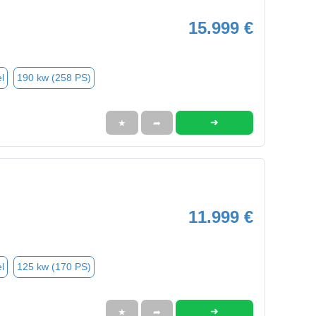
15.999 €
l
190 kw (258 PS)
➜
★
➦
11.999 €
l
125 kw (170 PS)
➜
★
➦