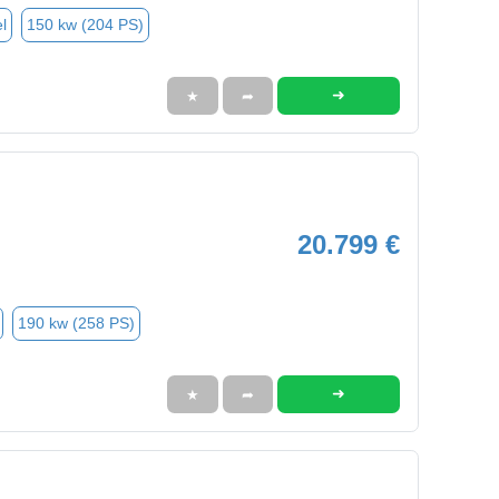
l
150 kw (204 PS)
➜
★
➦
20.799 €
190 kw (258 PS)
➜
★
➦