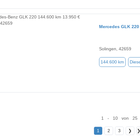
Mercedes GLK 220
Solingen, 42659
144.600 km
Diese
1 - 10 von 25
1
2
3
❯