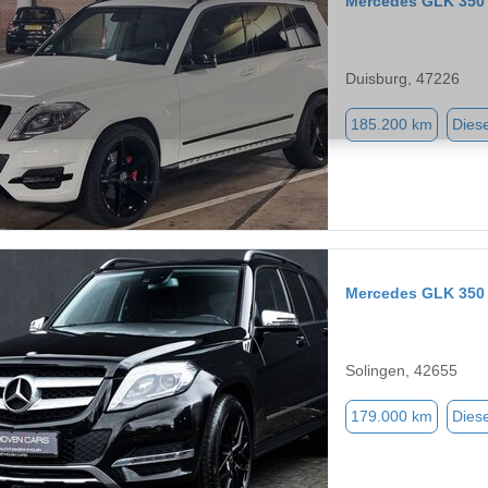
Mercedes GLK 350
Duisburg, 47226
185.200 km
Diese
Mercedes GLK 350
Solingen, 42655
179.000 km
Diese