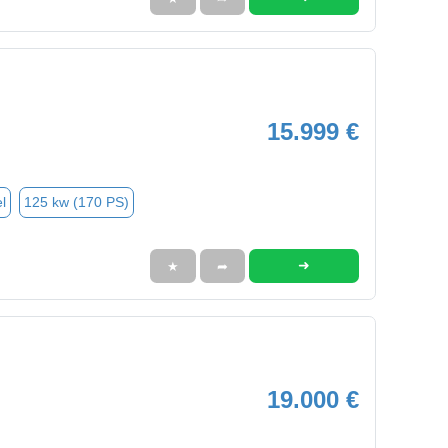
15.999 €
l
125 kw (170 PS)
➜
★
➦
19.000 €