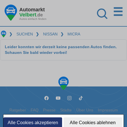
☰
Automarkt
Velbert
.de
Autos einfach finden
❯
SUCHEN
❯
NISSAN
❯
MICRA
Leider konnten wir derzeit keine passenden Autos finden.
Schauen Sie bald wieder vorbei!
Ratgeber
FAQ
Presse
Städte
Über Uns
Impressum
Datenschutz
Cookies
Alle Cookies akzeptieren
Alle Cookies ablehnen