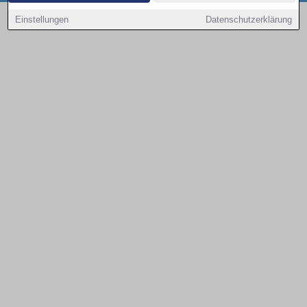
Copyright © 2000 - 2026 | 1A Infosysteme GmbH | Content by: 1a-sites-autos
Einstellungen
Datenschutzerklärung
09.08.2026