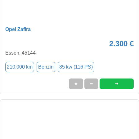
Opel Zafira
2.300 €
Essen, 45144
210.000 km
Benzin
85 kw (116 PS)
➜
★
➦