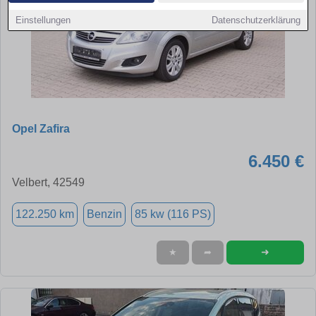
Einstellungen
Datenschutzerklärung
Opel Zafira
6.450 €
Velbert, 42549
122.250 km
Benzin
85 kw (116 PS)
➜
★
➦