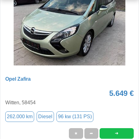
Opel Zafira
5.649 €
Witten, 58454
262.000 km
Diesel
96 kw (131 PS)
➜
★
➦