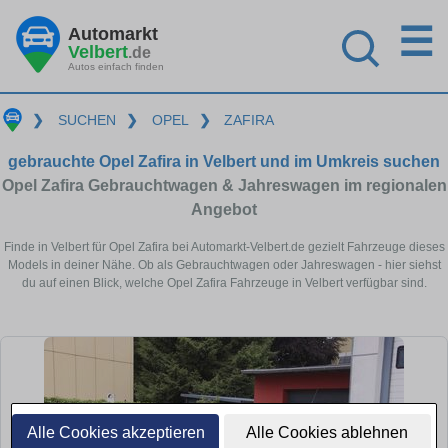
☰
Automarkt
Velbert
.de
Autos einfach finden
❯
SUCHEN
❯
OPEL
❯
ZAFIRA
gebrauchte Opel Zafira in Velbert und im Umkreis suchen
Opel Zafira Gebrauchtwagen & Jahreswagen im regionalen
Angebot
Finde in Velbert für Opel Zafira bei Automarkt-Velbert.de gezielt Fahrzeuge dieses
Models in deiner Nähe. Ob als Gebrauchtwagen oder Jahreswagen - hier siehst
du auf einen Blick, welche Opel Zafira Fahrzeuge in Velbert verfügbar sind.
Alle Cookies akzeptieren
Alle Cookies ablehnen