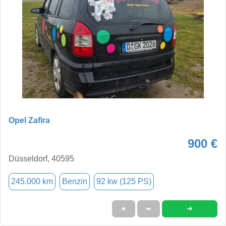
Opel Zafira
900 €
Düsseldorf, 40595
245.000 km
Benzin
92 kw (125 PS)
➜
★
➦