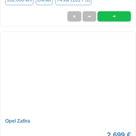
➜
★
➦
Opel Zafira
2.699 €