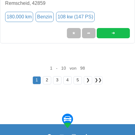
Remscheid, 42859
180.000 km
Benzin
108 kw (147 PS)
➜
★
➦
1 - 10 von 98
1
2
3
4
5
❯
❯❯