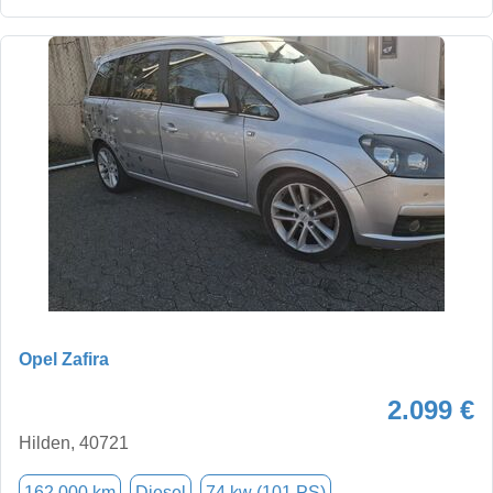
Opel Zafira
2.099 €
Hilden, 40721
162.000 km
Diesel
74 kw (101 PS)