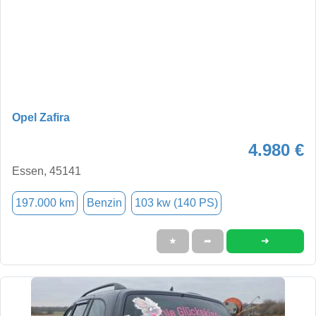
Opel Zafira
4.980 €
Essen, 45141
197.000 km
Benzin
103 kw (140 PS)
➜
★
➦