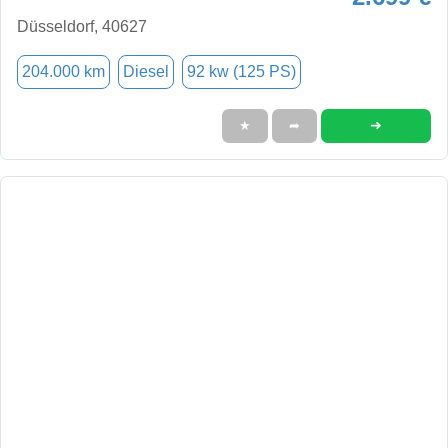
Düsseldorf, 40627
204.000 km
Diesel
92 kw (125 PS)
➜
★
➦