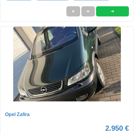
➜
★
➦
Opel Zafira
2.950 €