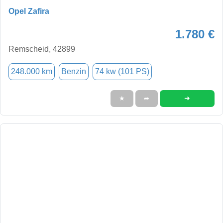
Opel Zafira
1.780 €
Remscheid, 42899
248.000 km
Benzin
74 kw (101 PS)
➜
★
➦