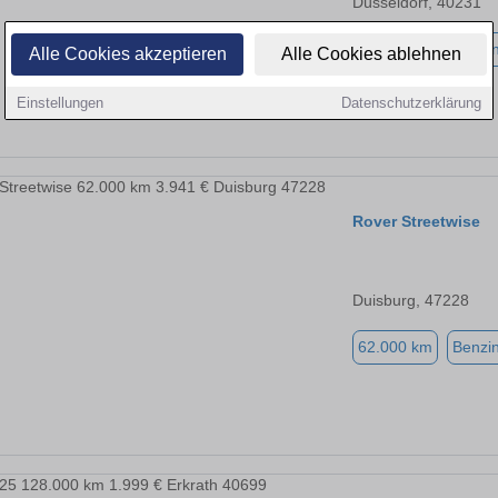
Düsseldorf, 40231
33.616 km
Benzi
Alle Cookies akzeptieren
Alle Cookies ablehnen
Einstellungen
Datenschutzerklärung
Rover Streetwise
Duisburg, 47228
62.000 km
Benzi