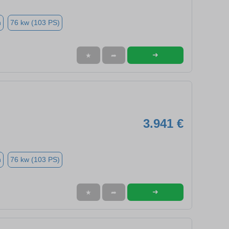
n
76 kw (103 PS)
➜
★
➦
3.941 €
n
76 kw (103 PS)
➜
★
➦