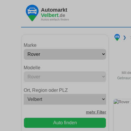
Automarkt
Velbert
.de
Autos einfach finden
❯
Marke
Modelle
Mit d
Gebrauch
Ort, Region oder PLZ
mehr Filter
Auto finden