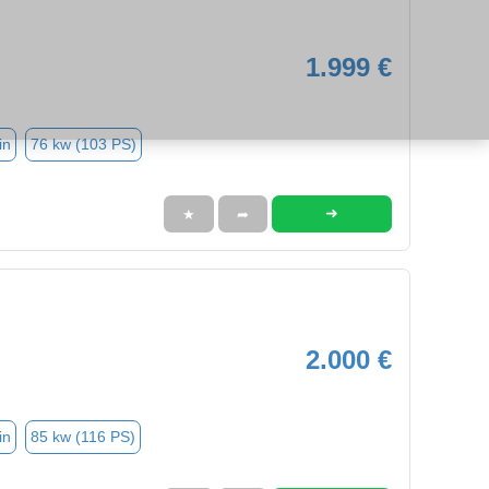
1.999 €
in
76 kw (103 PS)
➜
★
➦
2.000 €
in
85 kw (116 PS)