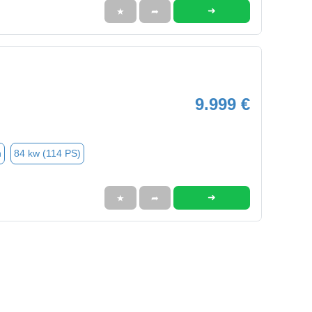
➜
★
➦
9.999 €
n
84 kw (114 PS)
➜
★
➦