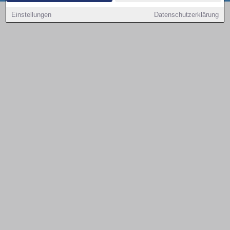
Copyright © 2000 - 2026 | 1A Infosysteme GmbH | Content by: 1a-sites-autos
Einstellungen
Datenschutzerklärung
08.08.2026