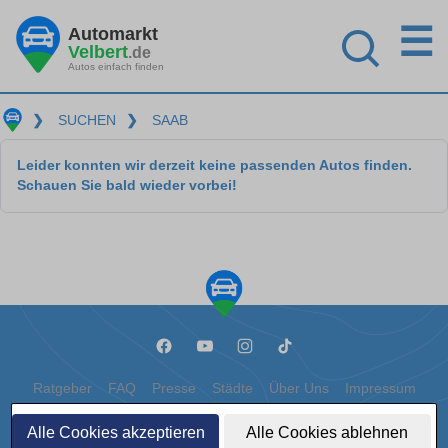
☰
Automarkt
Velbert
.de
Autos einfach finden
❯
SUCHEN
❯
SAAB
Leider konnten wir derzeit keine passenden Autos finden.
Schauen Sie bald wieder vorbei!
Ratgeber
FAQ
Presse
Städte
Über Uns
Impressum
Datenschutz
Cookies
Alle Cookies akzeptieren
Alle Cookies ablehnen