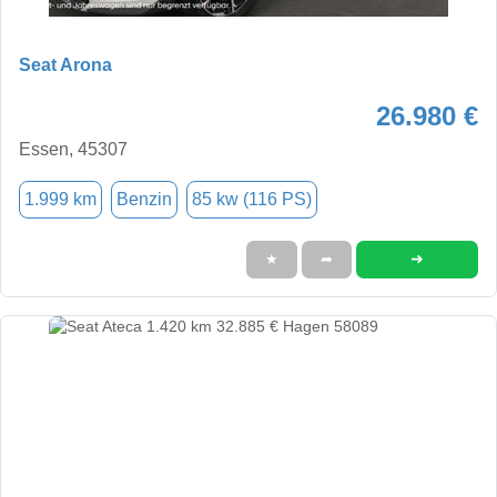
Seat Arona
26.980 €
Essen, 45307
1.999 km
Benzin
85 kw (116 PS)
➜
★
➦