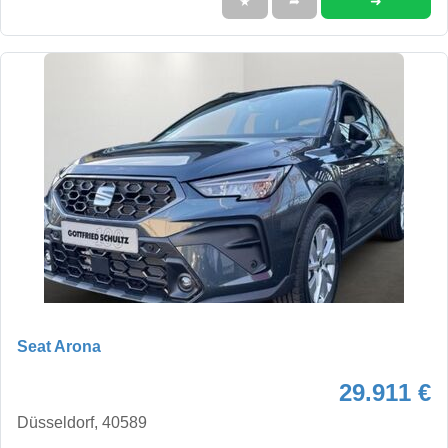
➜
★
➦
Seat Arona
29.911 €
Düsseldorf, 40589