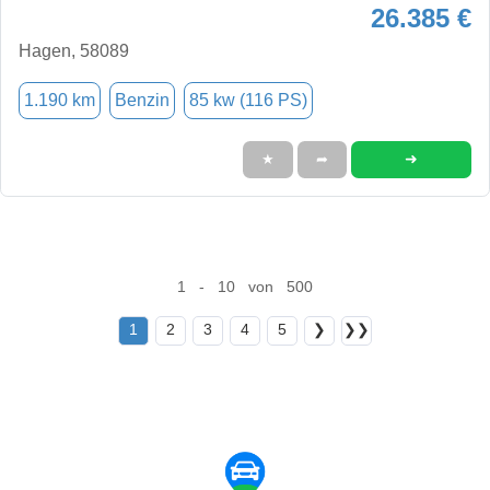
26.385 €
Hagen, 58089
1.190 km
Benzin
85 kw (116 PS)
➜
★
➦
1 - 10 von 500
1
2
3
4
5
❯
❯❯