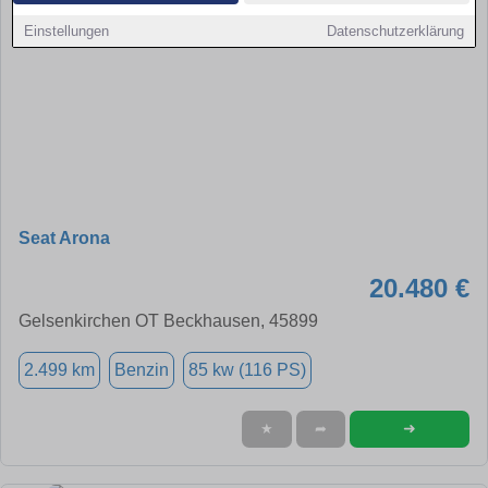
Einstellungen
Datenschutzerklärung
Seat Arona
20.480 €
Gelsenkirchen OT Beckhausen, 45899
2.499 km
Benzin
85 kw (116 PS)
➜
★
➦