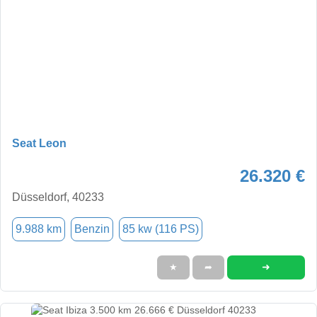
Seat Leon
26.320 €
Düsseldorf, 40233
9.988 km
Benzin
85 kw (116 PS)
➜
★
➦