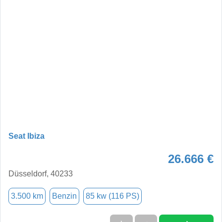
Seat Ibiza
26.666 €
Düsseldorf, 40233
3.500 km
Benzin
85 kw (116 PS)