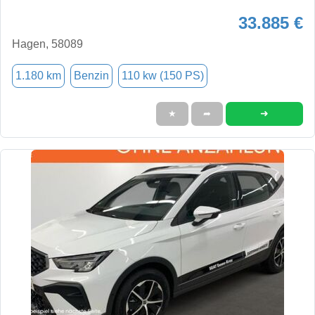
33.885 €
Hagen, 58089
1.180 km
Benzin
110 kw (150 PS)
➜
★
➦