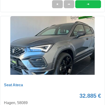
➜
★
➦
Seat Ateca
32.885 €
Hagen, 58089