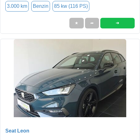
3.000 km
Benzin
85 kw (116 PS)
➜
★
➦
Seat Leon