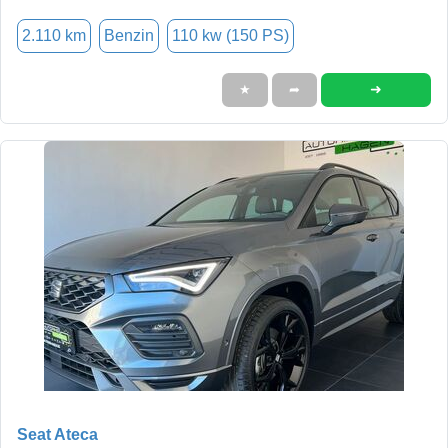
2.110 km
Benzin
110 kw (150 PS)
➜
★
➦
Seat Ateca