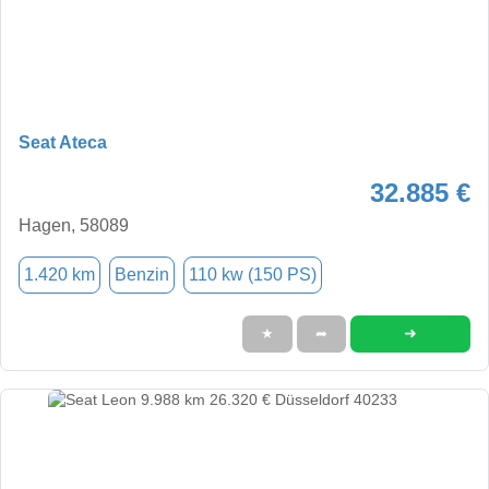
Seat Ateca
32.885 €
Hagen, 58089
1.420 km
Benzin
110 kw (150 PS)
➜
★
➦