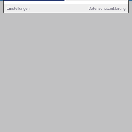
Copyright © 2000 - 2026 | 1A Infosysteme GmbH | Content by: 1a-sites-autos
Einstellungen
Datenschutzerklärung
08.08.2026