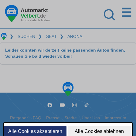
☰
Automarkt
Velbert
.de
Autos einfach finden
❯
SUCHEN
❯
SEAT
❯
ARONA
Leider konnten wir derzeit keine passenden Autos finden.
Schauen Sie bald wieder vorbei!
Ratgeber
FAQ
Presse
Städte
Über Uns
Impressum
Datenschutz
Cookies
Alle Cookies akzeptieren
Alle Cookies ablehnen