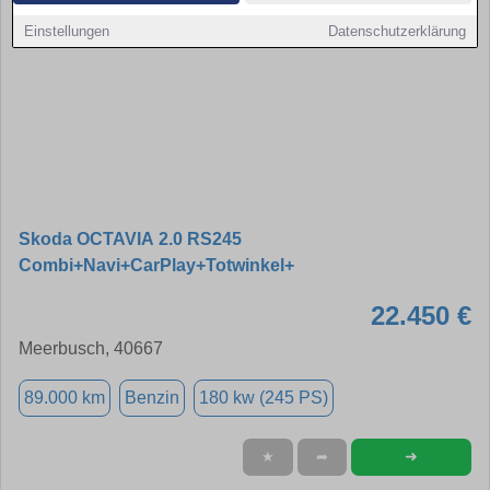
Einstellungen
Datenschutzerklärung
Skoda OCTAVIA 2.0 RS245
Combi+Navi+CarPlay+Totwinkel+
22.450 €
Meerbusch, 40667
89.000 km
Benzin
180 kw (245 PS)
➜
★
➦