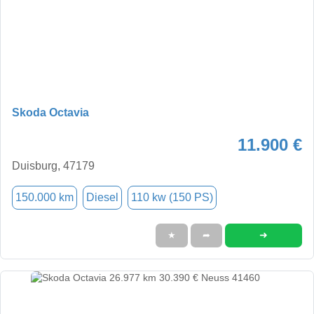
Skoda Octavia
11.900 €
Duisburg, 47179
150.000 km
Diesel
110 kw (150 PS)
➜
★
➦