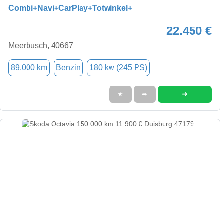
Combi+Navi+CarPlay+Totwinkel+
22.450 €
Meerbusch, 40667
89.000 km
Benzin
180 kw (245 PS)
➜
★
➦