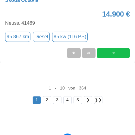
Skoda Octavia
14.900 €
Neuss, 41469
95.867 km
Diesel
85 kw (116 PS)
➜
★
➦
1 - 10 von 364
1
2
3
4
5
❯
❯❯