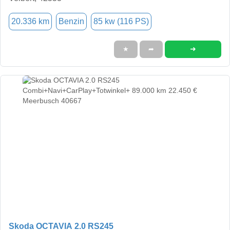
20.336 km
Benzin
85 kw (116 PS)
➜
★
➦
Skoda OCTAVIA 2.0 RS245