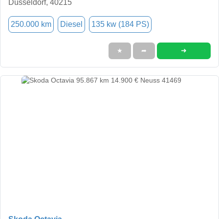
Düsseldorf, 40215
250.000 km
Diesel
135 kw (184 PS)
➜
★
➦