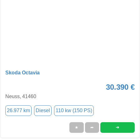
Skoda Octavia
30.390 €
Neuss, 41460
26.977 km
Diesel
110 kw (150 PS)
➜
★
➦